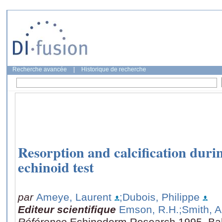
Recherche avancée
|
Historique de recherche
Resorption and calcification duri
echinoid test
par
Ameye, Laurent
;Dubois, Philippe
Editeur scientifique
Emson, R.H.
;Smith, A
Référence
Echinoderm Research 1995, Ba