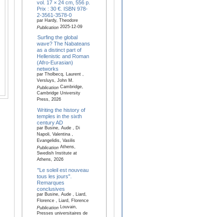
vol. 17 × 24 cm, 556 p.
Prix : 30 €. ISBN 978-
2-3561-3578-0
par Hardy, Theodore
2025-12-09
Publication
Surfing the global
wave? The Nabateans
as a distinct part of
Hellenistic and Roman
(Afro-Eurasian)
networks
par Tholbecq, Laurent ,
Versluys, John M.
Cambridge,
Publication
Cambridge University
Press, 2026
Writing the history of
temples in the sixth
century AD
par Busine, Aude , Di
Napoli, Valentina ,
Evangelidis, Vasilis
Athens,
Publication
Swedish Institute at
Athens, 2026
"Le soleil est nouveau
tous les jours".
Remarques
conclusives
par Busine, Aude , Liard,
Florence , Liard, Florence
Louvain,
Publication
Presses universitaires de