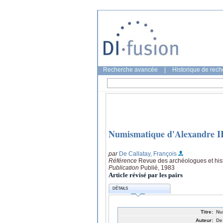
Recherche avancée
|
Historique de rec
Numismatique d'Alexandre II
par
De Callatay, François
Référence
Revue des archéologues et hist
Publication
Publié, 1983
Article révisé par les pairs
DÉTAILS
Titre:
Nu
Auteur:
De