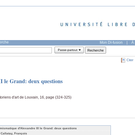
herche
Mon DI-fusion
|
À 
Passe-partout
Citer
I le Grand: deux questions
oriens d'art de Louvain, 16, page (324-325)
mismatique d'Alexandre III le Grand: deux questions
 Callatay, François