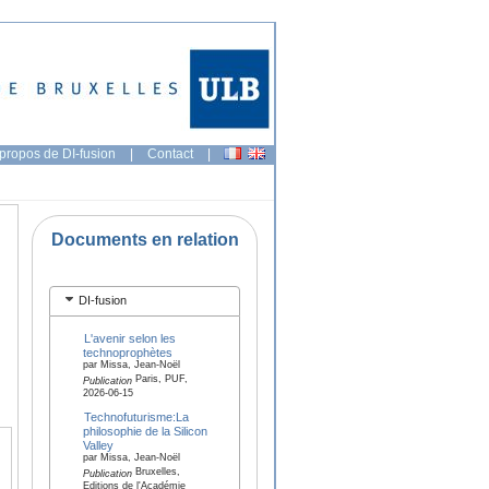
propos de DI-fusion
|
Contact
|
Documents en relation
DI-fusion
L'avenir selon les
technoprophètes
par Missa, Jean-Noël
Paris, PUF,
Publication
2026-06-15
Technofuturisme:La
philosophie de la Silicon
Valley
par Missa, Jean-Noël
Bruxelles,
Publication
Editions de l'Académie