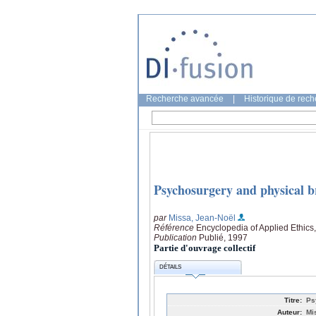
Recherche avancée
|
Historique de rec
Psychosurgery and physical b
par
Missa, Jean-Noël
Référence
Encyclopedia of Applied Ethic
Publication
Publié, 1997
Partie d'ouvrage collectif
DÉTAILS
Titre:
Ps
Auteur:
Mi