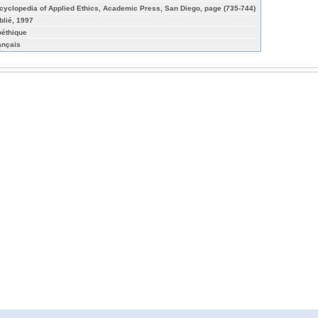
cyclopedia of Applied Ethics, Academic Press, San Diego, page (735-744)
blié, 1997
oéthique
ançais