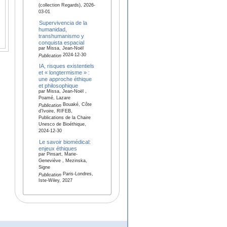
(collection Regards), 2026-
03-01
Supervivencia de la
humanidad,
transhumanismo y
conquista espacial
par Missa, Jean-Noël
2024-12-30
Publication
IA, risques existentiels
et « longtermisme » :
une approche éthique
et philosophique
par Missa, Jean-Noël ,
Poamé, Lazare
Bouaké, Côte
Publication
d'Ivoire, RIFEB,
Publications de la Chaire
Unesco de Bioéthique,
2024-12-30
Le savoir biomédical:
enjeux éthiques
par Pinsart, Marie-
Geneviève , Mezinska,
Signe
Paris-Londres,
Publication
Iste-Wiley, 2027