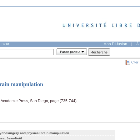
herche
Mon DI-fusion
|
À 
Passe-partout
Citer
rain manipulation
s, Academic Press, San Diego, page (735-744)
ychosurgery and physical brain manipulation
ssa, Jean-Noël