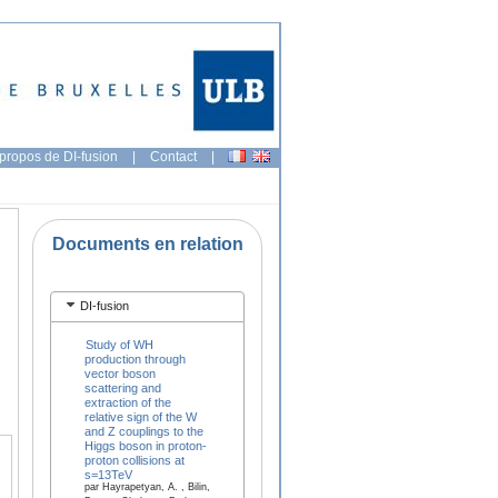
propos de DI-fusion
|
Contact
|
Documents en relation
DI-fusion
Study of WH
production through
vector boson
scattering and
extraction of the
relative sign of the W
and Z couplings to the
Higgs boson in proton-
proton collisions at
s=13TeV
par Hayrapetyan, A. , Bilin,