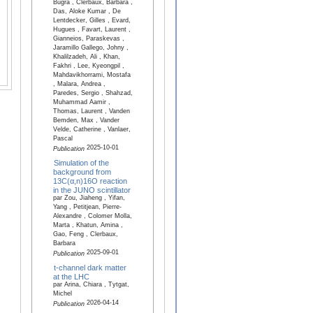
Bugra , Clerbaux, Barbara ,
Das, Aloke Kumar , De
Lentdecker, Gilles , Evard,
Hugues , Favart, Laurent ,
Gianneios, Paraskevas ,
Jaramillo Gallego, Johny ,
Khalilzadeh, Ali , Khan,
Fakhri , Lee, Kyeongpil ,
Mahdavikhorrami, Mostafa
, Malara, Andrea ,
Paredes, Sergio , Shahzad,
Muhammad Aamir ,
Thomas, Laurent , Vanden
Bemden, Max , Vander
Velde, Catherine , Vanlaer,
Pascal
2025-10-01
Publication
Simulation of the
background from
13C(α,n)16O reaction
in the JUNO scintillator
par Zou, Jiaheng , Yifan,
Yang , Petitjean, Pierre-
Alexandre , Colomer Molla,
Marta , Khatun, Amina ,
Gao, Feng , Clerbaux,
Barbara
2025-09-01
Publication
t-channel dark matter
at the LHC
par Arina, Chiara , Tytgat,
Michel
2026-04-14
Publication