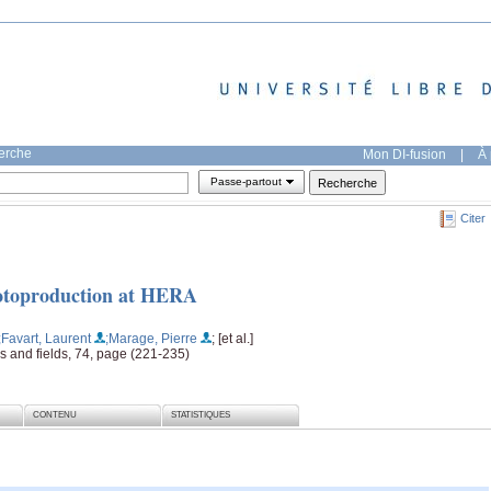
herche
Mon DI-fusion
|
À 
Passe-partout
Citer
photoproduction at HERA
;Favart, Laurent
;Marage, Pierre
; [et al.]
les and fields, 74, page (221-235)
CONTENU
STATISTIQUES