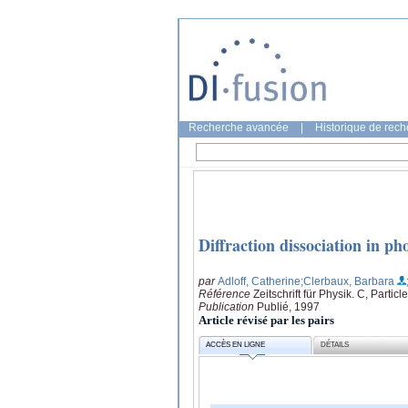
Recherche avancée
|
Historique de rec
Diffraction dissociation in 
par
Adloff, Catherine
;Clerbaux, Barbara
Référence
Zeitschrift für Physik. C, Partic
Publication
Publié, 1997
Article révisé par les pairs
ACCÈS EN LIGNE
DÉTAILS