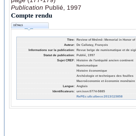
Publication
Publié, 1997
Compte rendu
DÉTAILS
Titre:
Review of Mnémè: Memorial in Honor of 
Auteur:
De Callatay, François
Informations sur la publication:
Revue belge de numismatique et de sigi
Statut de publication:
Publié, 1997
Sujet CREF:
Histoire de l'antiquité ancien continent
Numismatique
Histoire économique
Archéologie et techniques des fouilles
Macroéconomie et économie monétaire
Langue:
Anglais
Identificateurs:
urn:issn:0774-5885
RePEc:ulb:ulbeco:2013/115858