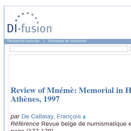
Recherche avancée
|
Historique de recherche
Review of Mnémè: Memorial in Ho
Athènes, 1997
par
De Callatay, François
Référence
Revue belge de numismatique et 
page (177-179)