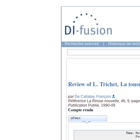
Recherche avancée
|
Historique de rec
Review of L. Trichet, La tonsu
par
De Callatay, François
Référence
La Revue nouvelle, 46, 9, pag
Publication
Publié, 1990-09
Compte rendu
DÉTAILS
Titre:
Re
Pa