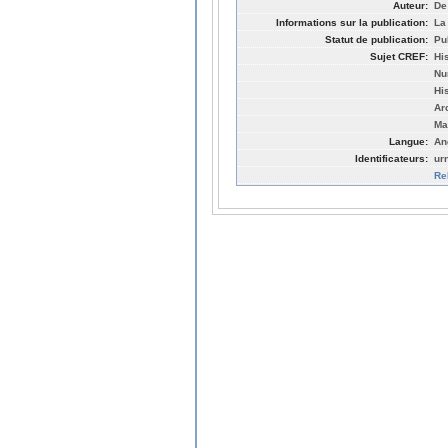
Auteur:
De
Informations sur la publication:
La
Statut de publication:
Pu
Sujet CREF:
Hi
Nu
Hi
Ar
Ma
Langue:
An
Identificateurs:
ur
Re