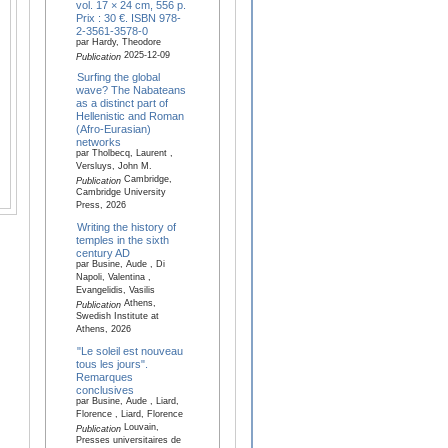
vol. 17 × 24 cm, 556 p.
Prix : 30 €. ISBN 978-
2-3561-3578-0
par Hardy, Theodore
2025-12-09
Publication
Surfing the global
wave? The Nabateans
as a distinct part of
Hellenistic and Roman
(Afro-Eurasian)
networks
par Tholbecq, Laurent ,
Versluys, John M.
Cambridge,
Publication
Cambridge University
Press, 2026
Writing the history of
temples in the sixth
century AD
par Busine, Aude , Di
Napoli, Valentina ,
Evangelidis, Vasilis
Athens,
Publication
Swedish Institute at
Athens, 2026
"Le soleil est nouveau
tous les jours".
Remarques
conclusives
par Busine, Aude , Liard,
Florence , Liard, Florence
Louvain,
Publication
Presses universitaires de