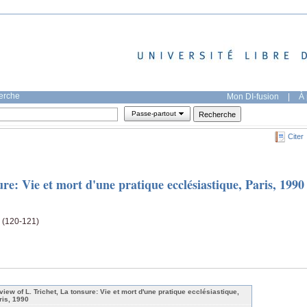
herche
Mon DI-fusion
|
À 
Passe-partout
Citer
re: Vie et mort d'une pratique ecclésiastique, Paris, 1990
e (120-121)
view of L. Trichet, La tonsure: Vie et mort d'une pratique ecclésiastique,
ris, 1990