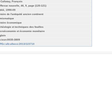
 Callatay, François
 Revue nouvelle, 46, 9, page (120-121)
blié, 1990-09
stoire de l'antiquité ancien continent
mismatique
stoire économique
chéologie et techniques des fouilles
croéconomie et économie monétaire
glais
n:issn:0035-3809
PEc:ulb:ulbeco:2013/115710