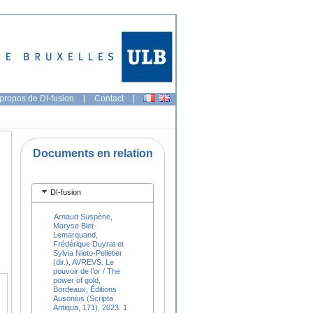
propos de DI-fusion
|
Contact
|
Documents en relation
DI-fusion
Arnaud Suspène,
Maryse Blet-
Lemarquand,
Frédérique Duyrat et
Sylvia Nieto-Pelletier
(dir.), AVREVS. Le
pouvoir de l’or / The
power of gold,
Bordeaux, Éditions
Ausonius (Scripta
Antiqua, 171), 2023. 1