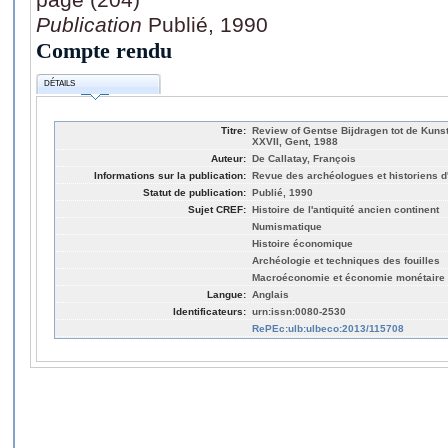
Publication
Publié, 1990
Compte rendu
DÉTAILS
Titre:
Review of Gentse Bijdragen tot de Kun
XXVII, Gent, 1988
Auteur:
De Callatay, François
Informations sur la publication:
Revue des archéologues et historiens d'
Statut de publication:
Publié, 1990
Sujet CREF:
Histoire de l'antiquité ancien continent
Numismatique
Histoire économique
Archéologie et techniques des fouilles
Macroéconomie et économie monétaire
Langue:
Anglais
Identificateurs:
urn:issn:0080-2530
RePEc:ulb:ulbeco:2013/115708