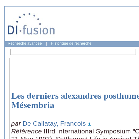
Recherche avancée
|
Historique de recherche
Les derniers alexandres posthume
Mésembria
par
De Callatay, François
Référence
IIIrd International Symposium "
21 May 1993), Settlement Life in Ancient 