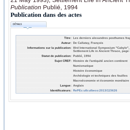
Publication
Publié, 1994
Publication dans des actes
DÉTAILS
Titre:
Les derniers alexandres posthumes fr
Auteur:
De Callatay, François
Informations sur la publication:
IIIrd International Symposium "Cabyle"
Settlement Life in Ancient Thrace, page 
Statut de publication:
Publié, 1994
Sujet CREF:
Histoire de l'antiquité ancien continent
Numismatique
Histoire économique
Archéologie et techniques des fouilles
Macroéconomie et économie monétaire
Langue:
Anglais
Identificateurs:
RePEc:ulb:ulbeco:2013/115626