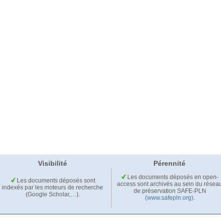
Visibilité
Pérennité
Les documents déposés en open-
Les documents déposés sont
access sont archivés au sein du résea
indexés par les moteurs de recherche
de préservation SAFE-PLN
(Google Scholar,…).
(www.safepln.org)
.