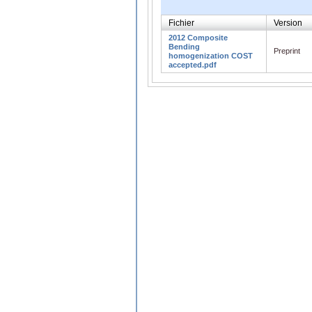
Fichier
Version
2012 Composite
Bending
Preprint
homogenization COST
accepted.pdf