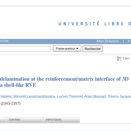
herche
Mon DI-fusion
|
À 
Passe-partout
Citer
r delamination at the reinforcement/matrix interface of 3D
a shell-like RVE
Trabelsi, Wassim
;Laiarinandrasana, Lucien
;Thionnet, Alain
;Massart, Thierry Jacqu
e (2343-2357)
CONTENU
STATISTIQUES