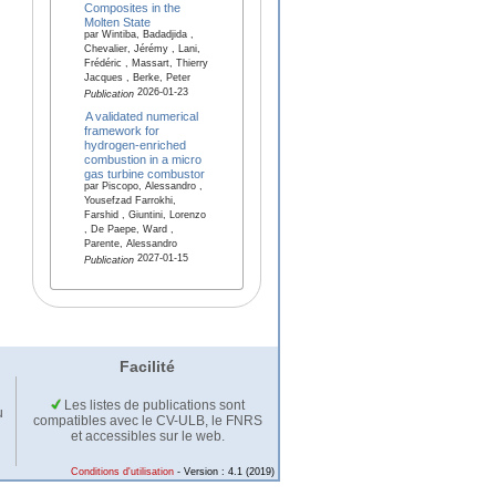
Composites in the
Molten State
par Wintiba, Badadjida ,
Chevalier, Jérémy , Lani,
Frédéric , Massart, Thierry
Jacques , Berke, Peter
2026-01-23
Publication
A validated numerical
framework for
hydrogen-enriched
combustion in a micro
gas turbine combustor
par Piscopo, Alessandro ,
Yousefzad Farrokhi,
Farshid , Giuntini, Lorenzo
, De Paepe, Ward ,
Parente, Alessandro
2027-01-15
Publication
Facilité
Les listes de publications sont
u
compatibles avec le CV-ULB, le FNRS
et accessibles sur le web.
Conditions d'utilisation
- Version : 4.1 (2019)