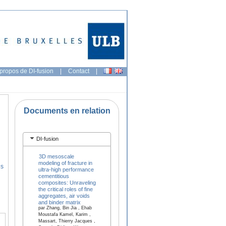
propos de DI-fusion
|
Contact
|
Documents en relation
DI-fusion
3D mesoscale
modeling of fracture in
es
ultra-high performance
cementitious
composites: Unraveling
the critical roles of fine
aggregates, air voids
and binder matrix
par Zhang, Bin Jia , Ehab
Moustafa Kamel, Karim ,
Massart, Thierry Jacques ,