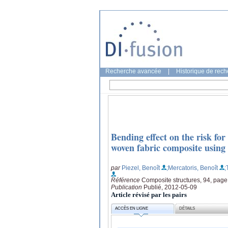
Recherche avancée
|
Historique de rec
Bending effect on the risk fo
woven fabric composite using 
par
Piezel, Benoît
;Mercatoris, Benoît
;
Référence
Composite structures, 94, pag
Publication
Publié, 2012-05-09
Article révisé par les pairs
ACCÈS EN LIGNE
DÉTAILS