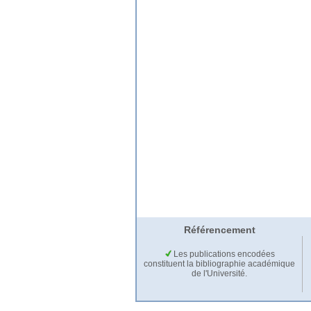
Référencement
Les publications encodées
constituent la bibliographie académique
de l'Université.