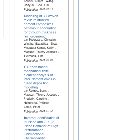
Snoeck, Didier , Wang,
Jianyun , Gao, Yun
2026-07-17
Publication
Modelling of 3D woven
textile reinforced
cement composites
behaviour accounting
for through-thickness
reinforcement
par Toderascu, Christian ,
Wintiba, Badadjida , Ehab
Moustafa Kamel, Karim ,
Massart, Thierry Jacques ,
Tysmans, Tine
2026-01-07
Publication
CT-scan based
mechanical finite
element analysis of
inter-filament voids in
fused deposition
modelling
par Remes, Louis ,
Massart, Thierry Jacques ,
Frederix, Caroline ,
Hendrickx, Philippe ,
Berke, Peter
2025-11-22
Publication
Inverse Identification of
In-Plane and Out-Of-
Plane Behavior of High-
Performance
Unidirectional
Thermoplastic