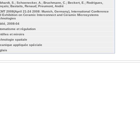
bhardt, S.; Schoenecker, A.; Bruchmann, C.; Beckert, E.; Rodrigues,
nçalo; Bastaits, Renaud; Preumont, André
CMT 2008(April 21-24 2008: Munich, Germany), International Conference
d Exhibition on Ceramic Interconnect and Ceramic Microsystems
chnologies
blié, 2008-04
tomatisme et régulation
tilles et miroirs
chnologie spatiale
canique appliquée spéciale
glais