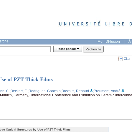
herche
Mon DI-fusion
|
À 
Passe-partout
Citer
 Use of PZT Thick Films
nn, C.
;Beckert, E.
;Rodrigues, Gonçalo
;Bastaits, Renaud
;Preumont, André
Munich, Germany), International Conference and Exhibition on Ceramic Interconne
tive Optical Structures by Use of PZT Thick Films