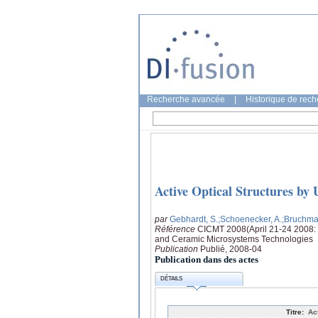
Recherche avancée
|
Historique de rec
Active Optical Structures by
par
Gebhardt, S.
;Schoenecker, A.
;Bruchma
Référence
CICMT 2008(April 21-24 2008: 
and Ceramic Microsystems Technologies
Publication
Publié, 2008-04
Publication dans des actes
DÉTAILS
Titre:
Ac