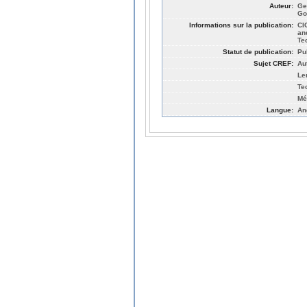
Auteur:
Ge
Go
Informations sur la publication:
CI
an
Te
Statut de publication:
Pu
Sujet CREF:
Au
Len
Te
Mé
Langue:
An