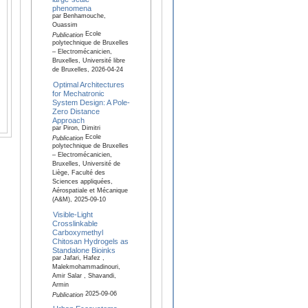
phenomena
par Benhamouche,
Ouassim
Ecole
Publication
polytechnique de Bruxelles
– Electromécanicien,
Bruxelles, Université libre
de Bruxelles, 2026-04-24
Optimal Architectures
for Mechatronic
System Design: A Pole-
Zero Distance
Approach
par Piron, Dimitri
Ecole
Publication
polytechnique de Bruxelles
– Electromécanicien,
Bruxelles, Université de
Liège, Faculté des
Sciences appliquées,
Aérospatiale et Mécanique
(A&M), 2025-09-10
Visible-Light
Crosslinkable
Carboxymethyl
Chitosan Hydrogels as
Standalone Bioinks
par Jafari, Hafez ,
Malekmohammadinouri,
Amir Salar , Shavandi,
Armin
2025-09-06
Publication