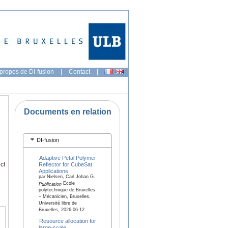
propos de DI-fusion
|
Contact
|
Documents en relation
DI-fusion
Adaptive Petal Polymer
ct
Reflector for CubeSat
Applications
par Nielsen, Carl Johan G.
Ecole
Publication
polytechnique de Bruxelles
– Mécanicien, Bruxelles,
Université libre de
Bruxelles, 2026-06-12
Resource allocation for
large-scale