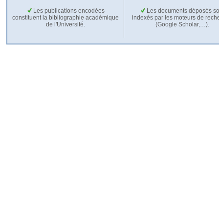
Les publications encodées
Les documents déposés so
constituent la bibliographie académique
indexés par les moteurs de rech
de l'Université.
(Google Scholar,…).