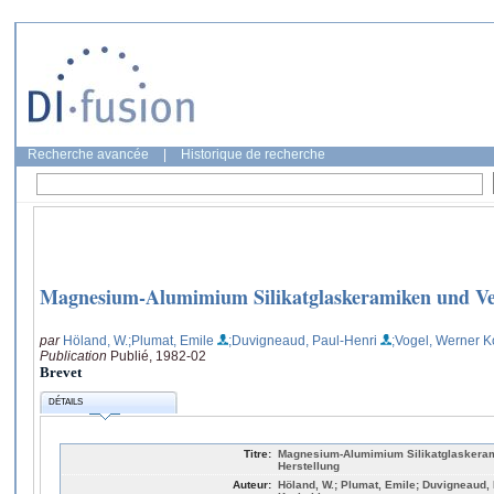
Recherche avancée
|
Historique de recherche
Magnesium-Alumimium Silikatglaskeramiken und Ver
par
Höland, W.
;Plumat, Emile
;Duvigneaud, Paul-Henri
;Vogel, Werner 
Publication
Publié, 1982-02
Brevet
DÉTAILS
Titre:
Magnesium-Alumimium Silikatglaskerami
Herstellung
Auteur:
Höland, W.; Plumat, Emile; Duvigneaud, 