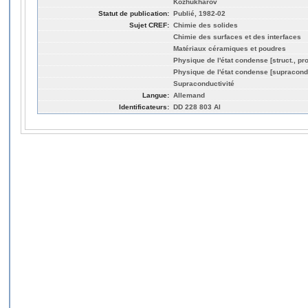
Kozhukharov
Statut de publication:
Publié, 1982-02
Sujet CREF:
Chimie des solides
Chimie des surfaces et des interfaces
Matériaux céramiques et poudres
Physique de l'état condense [struct., pro
Physique de l'état condense [supracond
Supraconductivité
Langue:
Allemand
Identificateurs:
DD 228 803 Al