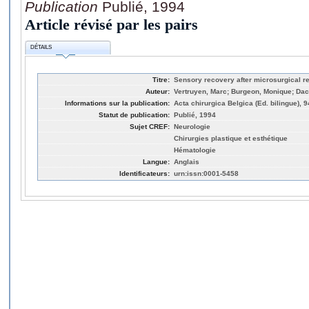
Publication
Publié, 1994
Article révisé par les pairs
DÉTAILS
Titre:
Sensory recovery after microsurgical rep
Auteur:
Vertruyen, Marc; Burgeon, Monique; Dac
Informations sur la publication:
Acta chirurgica Belgica (Ed. bilingue), 
Statut de publication:
Publié, 1994
Sujet CREF:
Neurologie
Chirurgies plastique et esthétique
Hématologie
Langue:
Anglais
Identificateurs:
urn:issn:0001-5458