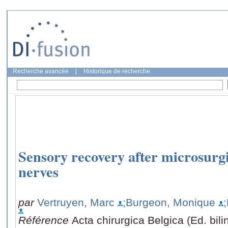
Recherche avancée
|
Historique de recherche
Sensory recovery after microsurgic
nerves
par
Vertruyen, Marc
;Burgeon, Monique
Référence
Acta chirurgica Belgica (Ed. bil