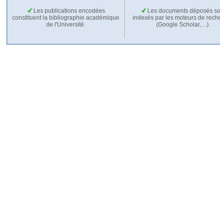
Les publications encodées
Les documents déposés so
constituent la bibliographie académique
indexés par les moteurs de rech
de l'Université.
(Google Scholar,…).