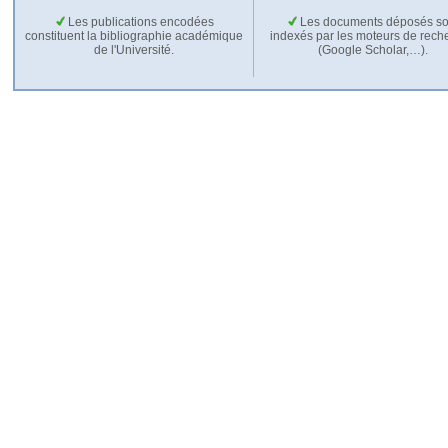
Les publications encodées
Les documents déposés so
constituent la bibliographie académique
indexés par les moteurs de rech
de l'Université.
(Google Scholar,…).