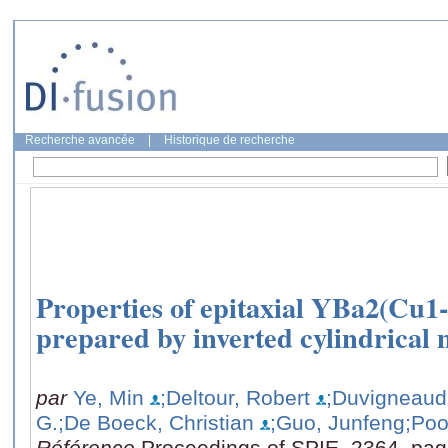
Recherche avancée
|
Historique de recherche
Properties of epitaxial YBa2(Cu1
prepared by inverted cylindrical
par
Ye, Min
;Deltour, Robert
;Duvigneaud
G.
;De Boeck, Christian
;Guo, Junfeng
;Poo
Référence
Proceedings of SPIE, 2364, pag