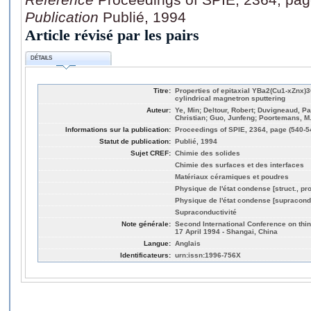
Publication
Publié, 1994
Article révisé par les pairs
DÉTAILS
Titre:
Properties of epitaxial YBa2(Cu1-xZnx)3
cylindrical magnetron sputtering
Auteur:
Ye, Min; Deltour, Robert; Duvigneaud, Pa
Christian; Guo, Junfeng; Poortemans, M.
Informations sur la publication:
Proceedings of SPIE, 2364, page (540-5
Statut de publication:
Publié, 1994
Sujet CREF:
Chimie des solides
Chimie des surfaces et des interfaces
Matériaux céramiques et poudres
Physique de l'état condense [struct., pro
Physique de l'état condense [supracond
Supraconductivité
Note générale:
Second International Conference on thin 
17 April 1994 - Shangai, China
Langue:
Anglais
Identificateurs:
urn:issn:1996-756X