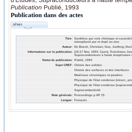
Publication
Publié, 1993
Publication dans des actes
DÉTAILS
Titre:
Synthèse par voie chimique et caracté
monophasé pur et dopé au zinc
Auteur:
De Boeck, Christian; Guo, Junfeng; Duv
Informations sur la publication:
(16-17 Nov. 1993: Caen), Troisièmes Jo
Supraconducteurs à haute température c
Statut de publication:
Publié, 1993
Sujet CREF:
Chimie des solides
Chimie des surfaces et des interfaces
Matériaux céramiques et poudres
Physique de l'état condense [struct., pro
Physique de l'état condense [supracond
Supraconductivité
Note générale:
Proceedings p.AP 15
Langue:
Français