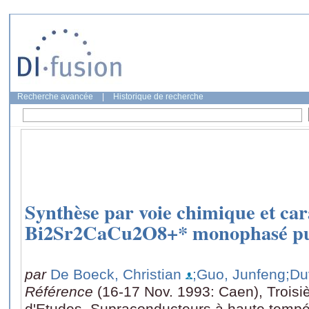
Recherche avancée
|
Historique de recherche
Synthèse par voie chimique et car
Bi2Sr2CaCu2O8+* monophasé pur
par
De Boeck, Christian
;Guo, Junfeng
;Du
Référence
(16-17 Nov. 1993: Caen), Trois
d'Etudes, Supraconducteurs à haute tempér