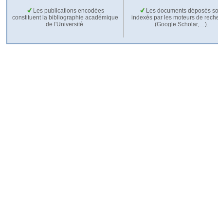
Les publications encodées
Les documents déposés so
constituent la bibliographie académique
indexés par les moteurs de rech
de l'Université.
(Google Scholar,…).