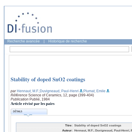
Recherche avancée
|
Historique de recherche
Stability of doped SnO2 coatings
par
Hennaut, M.F.
;Duvigneaud, Paul-Henri
;Plumat, Emile
Référence
Science of Ceramics, 12, page (399-404)
Publication
Publié, 1984
Article révisé par les pairs
DÉTAILS
Titre:
Stability of doped SnO2 coatings
Auteur:
Hennaut, M.F.; Duvigneaud, Paul-Henri; 