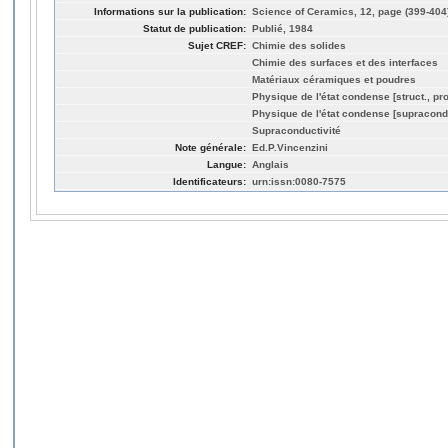
Informations sur la publication:
Science of Ceramics, 12, page (399-404
Statut de publication:
Publié, 1984
Sujet CREF:
Chimie des solides
Chimie des surfaces et des interfaces
Matériaux céramiques et poudres
Physique de l'état condense [struct., pro
Physique de l'état condense [supracond
Supraconductivité
Note générale:
Ed.P.Vincenzini
Langue:
Anglais
Identificateurs:
urn:issn:0080-7575