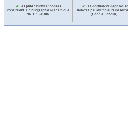
Les publications encodées
Les documents déposés so
constituent la bibliographie académique
indexés par les moteurs de rech
de l'Université.
(Google Scholar,…).