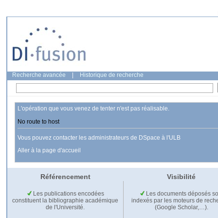
Recherche avancée
|
Historique de recherche
L'opération que vous venez de tenter n'est pas réalisable.
No route to host
Vous pouvez contacter les administrateurs de DSpace à l'ULB
Aller à la page d'accueil
Référencement
Visibilité
Les publications encodées
Les documents déposés so
constituent la bibliographie académique
indexés par les moteurs de rech
de l'Université.
(Google Scholar,…).