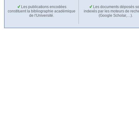
Les publications encodées
Les documents déposés so
constituent la bibliographie académique
indexés par les moteurs de rech
de l'Université.
(Google Scholar,…).