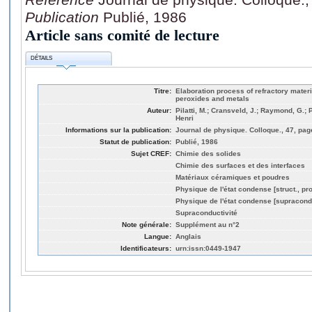
Publication
Publié, 1986
Article sans comité de lecture
DÉTAILS
Titre:
Elaboration process of refractory materi
peroxides and metals
Auteur:
Pilatti, M.; Cransveld, J.; Raymond, G.;
Henri
Informations sur la publication:
Journal de physique. Colloque., 47, pag
Statut de publication:
Publié, 1986
Sujet CREF:
Chimie des solides
Chimie des surfaces et des interfaces
Matériaux céramiques et poudres
Physique de l'état condense [struct., pro
Physique de l'état condense [supracond
Supraconductivité
Note générale:
Supplément au n°2
Langue:
Anglais
Identificateurs:
urn:issn:0449-1947