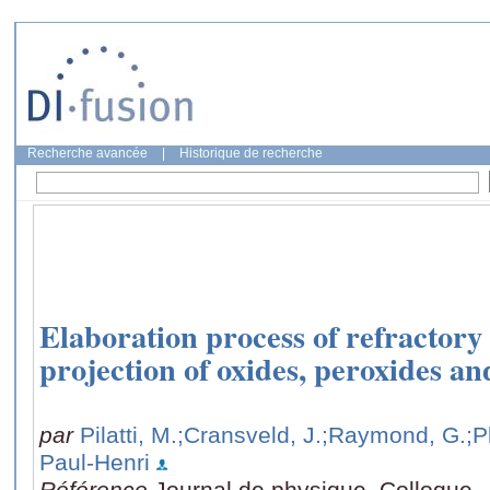
Recherche avancée
|
Historique de recherche
Elaboration process of refractory 
projection of oxides, peroxides an
par
Pilatti, M.
;Cransveld, J.
;Raymond, G.
;P
Paul-Henri
Référence
Journal de physique. Colloque.,