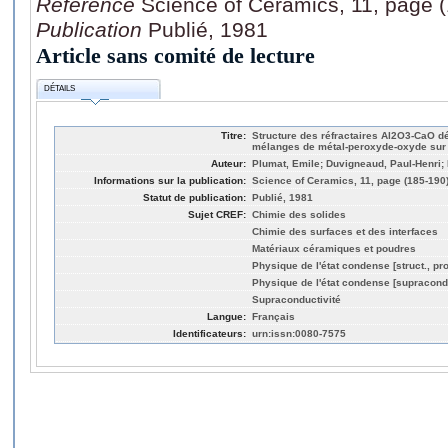
Référence
Science of Ceramics, 11, page 
Publication
Publié, 1981
Article sans comité de lecture
DÉTAILS
Titre:
Structure des réfractaires Al2O3-CaO d
mélanges de métal-peroxyde-oxyde sur
Auteur:
Plumat, Emile; Duvigneaud, Paul-Henri
Informations sur la publication:
Science of Ceramics, 11, page (185-190
Statut de publication:
Publié, 1981
Sujet CREF:
Chimie des solides
Chimie des surfaces et des interfaces
Matériaux céramiques et poudres
Physique de l'état condense [struct., pro
Physique de l'état condense [supracond
Supraconductivité
Langue:
Français
Identificateurs:
urn:issn:0080-7575