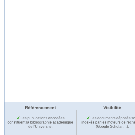
Référencement
Visibilité
Les publications encodées
Les documents déposés so
constituent la bibliographie académique
indexés par les moteurs de rech
de l'Université.
(Google Scholar,…).