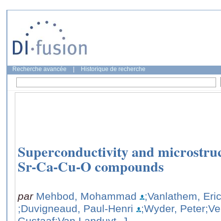
Recherche avancée
|
Historique de recherche
Superconductivity and microstruc
Sr-Ca-Cu-O compounds
par
Mehbod, Mohammad
;Vanlathem, Eri
;Duvigneaud, Paul-Henri
;Wyder, Peter
;Ve
Gustaaf
;Van Landuyt, J.