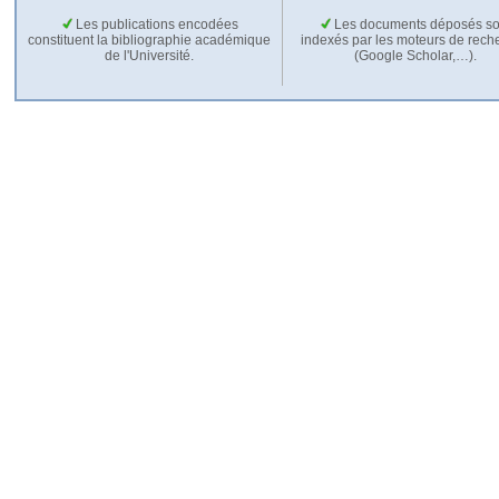
Les publications encodées
Les documents déposés so
constituent la bibliographie académique
indexés par les moteurs de rech
de l'Université.
(Google Scholar,…).