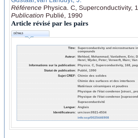
Référence
Physica. C, Superconductivity, 
Publication
Publié, 1990
Article révisé par les pairs
DÉTAILS
Titre:
Superconductivity and microstructure i
compounds
Auteur:
Mehbod, Mohammad; Vanlathem, Eric; De
Henri; Wyder, Peter; Verwerft, Marc; Van
Informations sur la publication:
Physica. C, Superconductivity, 168, pag
Statut de publication:
Publié, 1990
Sujet CREF:
Chimie des solides
Chimie des surfaces et des interfaces
Matériaux céramiques et poudres
Physique de l'état condense [struct., pro
Physique de l'état condense [supracond
Supraconductivité
Langue:
Anglais
Identificateurs:
urn:issn:0921-4534
info:scp/0025446908