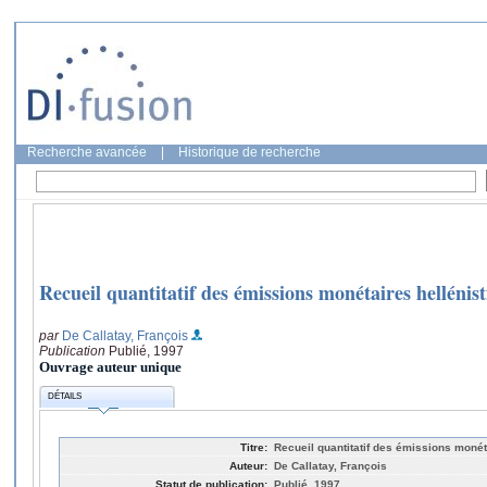
Recherche avancée
|
Historique de recherche
Recueil quantitatif des émissions monétaires hellénis
par
De Callatay, François
Publication
Publié, 1997
Ouvrage auteur unique
DÉTAILS
Titre:
Recueil quantitatif des émissions monét
Auteur:
De Callatay, François
Statut de publication:
Publié, 1997