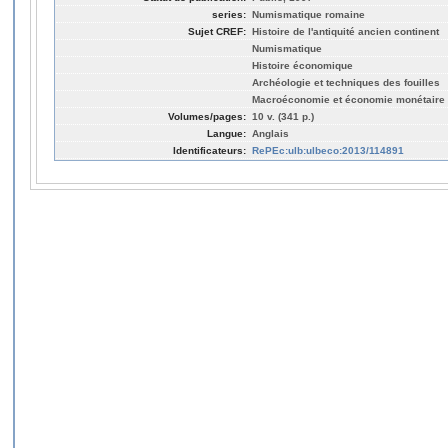
series:
Numismatique romaine
Sujet CREF:
Histoire de l'antiquité ancien continent
Numismatique
Histoire économique
Archéologie et techniques des fouilles
Macroéconomie et économie monétaire
Volumes/pages:
10 v. (341 p.)
Langue:
Anglais
Identificateurs:
RePEc:ulb:ulbeco:2013/114891