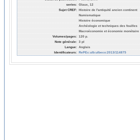
series:
Glaux, 12
Sujet CREF:
Histoire de l'antiquité ancien continent
Numismatique
Histoire économique
Archéologie et techniques des fouilles
Macroéconomie et économie monétaire
Volumes/pages:
120 p.
Note générale:
3 pl
Langue:
Anglais
Identificateurs:
RePEc:ulb:ulbeco:2013/114875