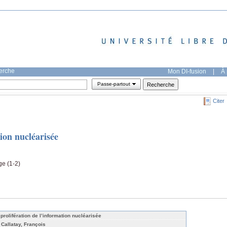
herche
Mon DI-fusion
|
À 
Passe-partout
Citer
ion nucléarisée
ge (1-2)
 prolifération de l’information nucléarisée
 Callatay, François