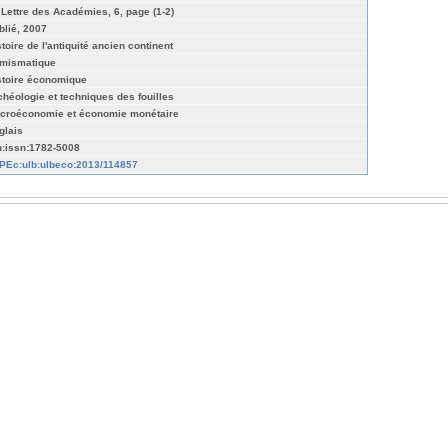
 Lettre des Académies, 6, page (1-2)
blié, 2007
stoire de l'antiquité ancien continent
mismatique
stoire économique
chéologie et techniques des fouilles
croéconomie et économie monétaire
glais
n:issn:1782-5008
PEc:ulb:ulbeco:2013/114857