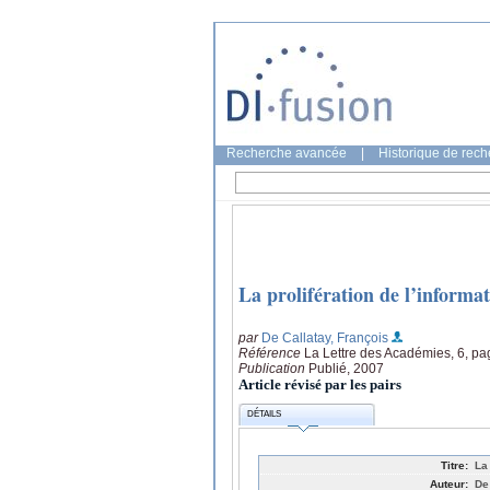
Recherche avancée
|
Historique de rec
La prolifération de l’informat
par
De Callatay, François
Référence
La Lettre des Académies, 6, pa
Publication
Publié, 2007
Article révisé par les pairs
DÉTAILS
Titre:
La
Auteur:
De