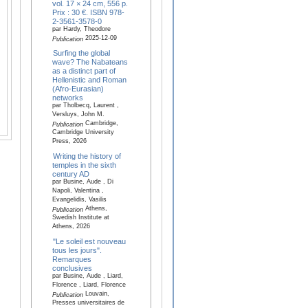
vol. 17 × 24 cm, 556 p.
Prix : 30 €. ISBN 978-
2-3561-3578-0
par Hardy, Theodore
2025-12-09
Publication
Surfing the global
wave? The Nabateans
as a distinct part of
Hellenistic and Roman
(Afro-Eurasian)
networks
par Tholbecq, Laurent ,
Versluys, John M.
Cambridge,
Publication
Cambridge University
Press, 2026
Writing the history of
temples in the sixth
century AD
par Busine, Aude , Di
Napoli, Valentina ,
Evangelidis, Vasilis
Athens,
Publication
Swedish Institute at
Athens, 2026
"Le soleil est nouveau
tous les jours".
Remarques
conclusives
par Busine, Aude , Liard,
Florence , Liard, Florence
Louvain,
Publication
Presses universitaires de