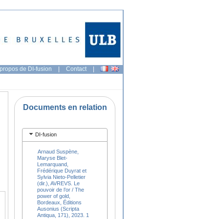
propos de DI-fusion
|
Contact
|
Documents en relation
DI-fusion
Arnaud Suspène,
Maryse Blet-
Lemarquand,
Frédérique Duyrat et
Sylvia Nieto-Pelletier
(dir.), AVREVS. Le
pouvoir de l’or / The
power of gold,
Bordeaux, Éditions
Ausonius (Scripta
Antiqua, 171), 2023. 1