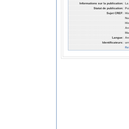
Informations sur la publication:
La
Statut de publication:
Pu
Sujet CREF:
Hi
Nu
Hi
Ar
Ma
Langue:
An
Identificateurs:
ur
Re