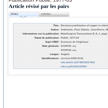
Article révisé par les pairs
DÉTAILS
CONTENU
Titre:
Electrocrystallization of copper in chlo
Auteur:
Andrianne, Paul; Dubois, Jean-Pierre; 
Informations sur la publication:
Metallurgical Transactions B, 8, 1, page
Statut de publication:
Publié, 1977-03
Sujet CREF:
Sciences de l'ingénieur
Note générale:
SCOPUS: ar.j
SCOPUS: ar.j
Langue:
Anglais
Identificateurs:
urn:issn:0360-2141
info:doi/10.1007/BF02657662
info:scp/51649165964