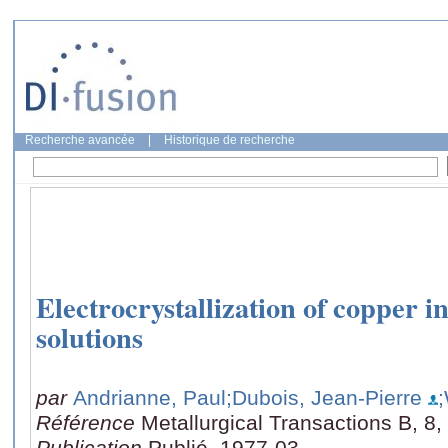
Recherche avancée
|
Historique de recherche
Electrocrystallization of copper i
solutions
par
Andrianne, Paul
;Dubois, Jean-Pierre
Référence
Metallurgical Transactions B, 8,
Publication
Publié, 1977-03