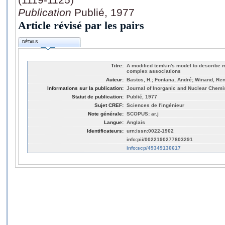
Publication
Publié, 1977
Article révisé par les pairs
DÉTAILS
Titre:
A modified temkin's model to describe m
complex associations
Auteur:
Bastos, H.; Fontana, André; Winand, Re
Informations sur la publication:
Journal of Inorganic and Nuclear Chemis
Statut de publication:
Publié, 1977
Sujet CREF:
Sciences de l'ingénieur
Note générale:
SCOPUS: ar.j
Langue:
Anglais
Identificateurs:
urn:issn:0022-1902
info:pii/0022190277803291
info:scp/49349130617