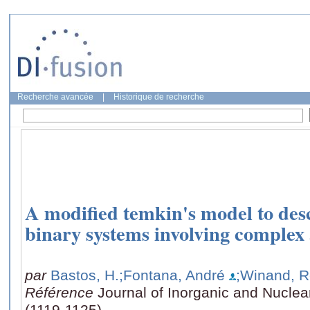
Recherche avancée
|
Historique de recherche
A modified temkin's model to desc
binary systems involving complex 
par
Bastos, H.
;Fontana, André
;Winand, 
Référence
Journal of Inorganic and Nuclea
(1119-1125)