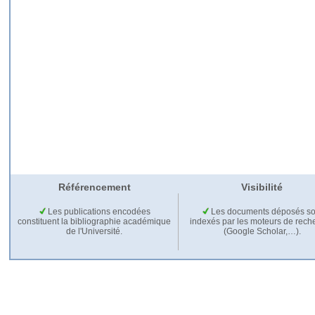
Référencement
Visibilité
Les publications encodées
Les documents déposés so
constituent la bibliographie académique
indexés par les moteurs de rech
de l'Université.
(Google Scholar,…).