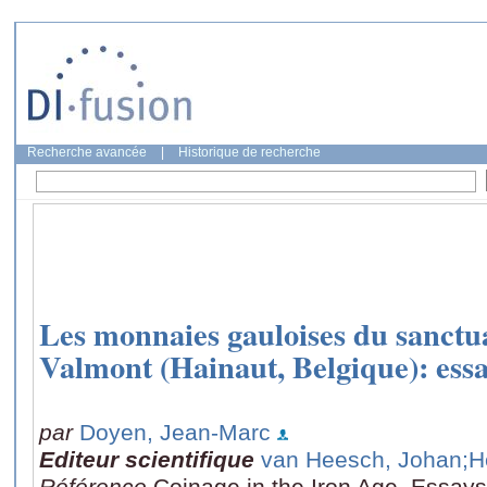
Recherche avancée
|
Historique de recherche
Les monnaies gauloises du sanctu
Valmont (Hainaut, Belgique): essa
par
Doyen, Jean-Marc
Editeur scientifique
van Heesch, Johan
;H
Référence
Coinage in the Iron Age, Essay