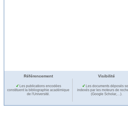
Référencement
Visibilité
Les publications encodées
Les documents déposés so
constituent la bibliographie académique
indexés par les moteurs de rech
de l'Université.
(Google Scholar,…).