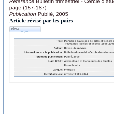
Référence
Bulletin trimestriel - Cercle d'é
page (157-187)
Publication
Publié, 2005
Article révisé par les pairs
DÉTAILS
Titre:
Monnaies gauloises de sites et trésors
Trouvailles isolées et dépots (1995-2005
Auteur:
Doyen, Jean-Marc
Informations sur la publication:
Bulletin trimestriel - Cercle d'études n
Statut de publication:
Publié, 2005
Sujet CREF:
Archéologie et techniques des fouilles
Protohistoire
Langue:
Français
Identificateurs:
urn:issn:0009-0344