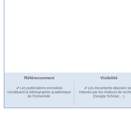
Référencement
Visibilité
Les publications encodées
Les documents déposés so
constituent la bibliographie académique
indexés par les moteurs de rech
de l'Université.
(Google Scholar,…).