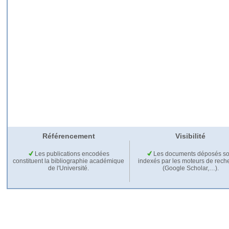
Référencement
Visibilité
Les publications encodées
Les documents déposés so
constituent la bibliographie académique
indexés par les moteurs de rech
de l'Université.
(Google Scholar,…).