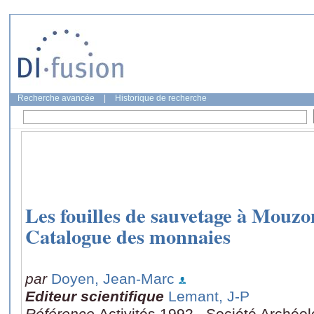
Recherche avancée
|
Historique de recherche
Les fouilles de sauvetage à Mouz
Catalogue des monnaies
par
Doyen, Jean-Marc
Editeur scientifique
Lemant, J-P
Référence
Activités 1992., Société Archéo