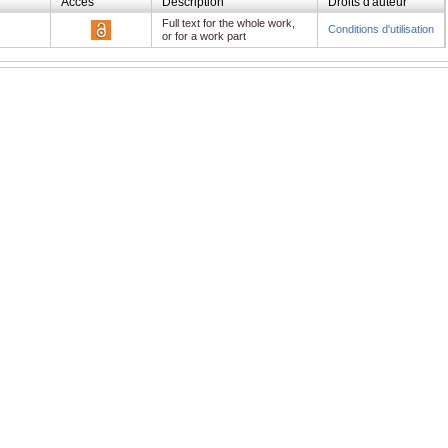
Accès
Description
Droits d'auteur
Full text for the whole work,
Conditions d'utilisation
or for a work part