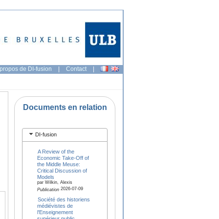
propos de DI-fusion
|
Contact
|
Documents en relation
DI-fusion
A Review of the
Economic Take-Off of
the Middle Meuse:
Critical Discussion of
Models
par Wilkin, Alexis
2026-07-09
Publication
Société des historiens
médiévistes de
l'Enseignement
supérieur public,