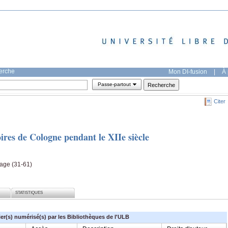
herche
Mon DI-fusion
|
À 
Passe-partout
Citer
res de Cologne pendant le XIIe siècle
page (31-61)
STATISTIQUES
ier(s) numérisé(s) par les Bibliothèques de l'ULB