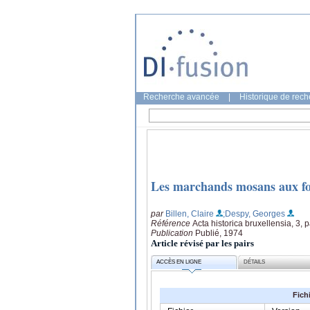
Recherche avancée
|
Historique de rec
Les marchands mosans aux foi
par
Billen, Claire
;Despy, Georges
Référence
Acta historica bruxellensia, 3, 
Publication
Publié, 1974
Article révisé par les pairs
ACCÈS EN LIGNE
DÉTAILS
Fich