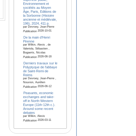
Environnement et
sociétés au Moyen
Âge, Paris, Editions de
la Sorbonne (Histoire
ancienne et médiévale,
196), 2024, 411 p.
par Devroey, Jean-Pierre
2026-10-01
Publication
De la main d’Henri
Pirenne
par Wilkin, Alexis , de
Valeriola, Sébastien ,
Bogaerts, Nicolas
2026-06-16
Publication
Derniers travaux sur le
Polyptyque de l'abbaye
de Saint-Remi de
Reims
par Devroey, Jean-Pierre ,
Nouvion, Aurélien
2026-06-12
Publication
Peasants, economic
exchanges and take-
off in North-Western
Europe (11th-12th c.).
Around some recent
debates
par Wilkin, Alexis
2026-03-11
Publication