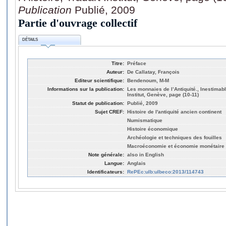
Publication
Publié, 2009
Partie d'ouvrage collectif
DÉTAILS
Titre:
Préface
Auteur:
De Callatay, François
Editeur scientifique:
Bendenoum, M-M
Informations sur la publication:
Les monnaies de l’Antiquité., Inestimabl
Institut, Genève, page (10-11)
Statut de publication:
Publié, 2009
Sujet CREF:
Histoire de l'antiquité ancien continent
Numismatique
Histoire économique
Archéologie et techniques des fouilles
Macroéconomie et économie monétaire
Note générale:
also in English
Langue:
Anglais
Identificateurs:
RePEc:ulb:ulbeco:2013/114743