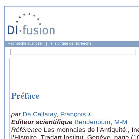
Recherche avancée
|
Historique de recherche
Préface
par
De Callatay, François
Editeur scientifique
Bendenoum, M-M
Référence
Les monnaies de l’Antiquité., I
l’Histoire, Tradart Institut, Genève, page (1