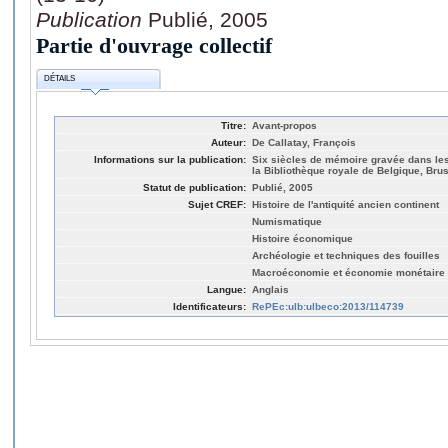
Publication
Publié, 2005
Partie d'ouvrage collectif
DÉTAILS
Titre:
Avant-propos
Auteur:
De Callatay, François
Informations sur la publication:
Six siècles de mémoire gravée dans les
la Bibliothèque royale de Belgique, Brus
Statut de publication:
Publié, 2005
Sujet CREF:
Histoire de l'antiquité ancien continent
Numismatique
Histoire économique
Archéologie et techniques des fouilles
Macroéconomie et économie monétaire
Langue:
Anglais
Identificateurs:
RePEc:ulb:ulbeco:2013/114739