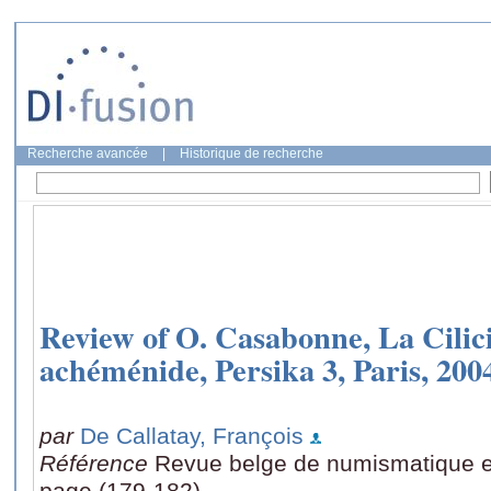
Recherche avancée
|
Historique de recherche
Review of O. Casabonne, La Cilici
achéménide, Persika 3, Paris, 200
par
De Callatay, François
Référence
Revue belge de numismatique et 
page (179-182)