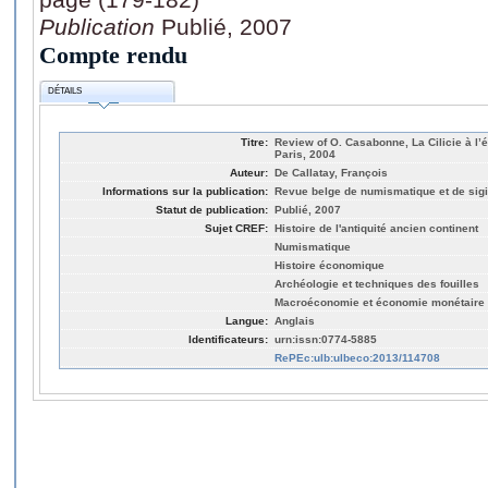
Publication
Publié, 2007
Compte rendu
DÉTAILS
Titre:
Review of O. Casabonne, La Cilicie à l
Paris, 2004
Auteur:
De Callatay, François
Informations sur la publication:
Revue belge de numismatique et de sigi
Statut de publication:
Publié, 2007
Sujet CREF:
Histoire de l'antiquité ancien continent
Numismatique
Histoire économique
Archéologie et techniques des fouilles
Macroéconomie et économie monétaire
Langue:
Anglais
Identificateurs:
urn:issn:0774-5885
RePEc:ulb:ulbeco:2013/114708