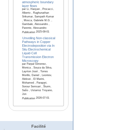
atmospheric boundary
layer flows
par Li, Haoyan , Procacci,
Alberto , Raghunathan
Srikumar, Sampath Kumar
, Mosca, Gabriele M.G. ,
Gambale, Alessandro ,
Parente, Alessandro
2025-09-01
Publication
Unveiling Non‐classical
Pathways in Copper
Electrodeposition via In
Situ Electrochemical
Liquid‐Cell
Transmission Electron
Microscopy
par Parpal Gimenez,
Monica , Souza da Silva,
Layrton José , Torres
Morillo, Daniel , Leontev,
Aleksei , El Marini,
Mohamed , Parapari,
Sorour Semsari , Šturm,
Sašo , Ustarroz Troyano,
Jon
2026-07-01
Publication
Facilité