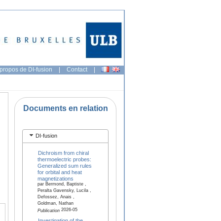
propos de DI-fusion
|
Contact
|
Documents en relation
DI-fusion
Dichroism from chiral
thermoelectric probes:
Generalized sum rules
for orbital and heat
magnetizations
par Bermond, Baptiste ,
Peralta Gavensky, Lucila ,
Defossez, Anais ,
Goldman, Nathan
2026-05
Publication
Investigation of the