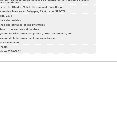
sse température
herte, G.; Ghodsi, Mehdi; Duvigneaud, Paul-Henri
industrie chimique en Belgique, 39, 6, page (573-578)
blié, 1974
imie des solides
imie des surfaces et des interfaces
tériaux céramiques et poudres
ysique de l'état condense [struct., propr. thermiques, etc.]
ysique de l'état condense [supraconducteur]
praconductivité
ançais
n:issn:0778-5062