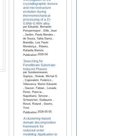
crystallographic texture
and microstructure
evolution during
thermomechanical
processing of a Zr-
0.6Nb-0.4Mn alloy
par Eduardo, Bernardo
Pompermayer , Dille, Jean
, Jardim, Paula Mendes ,
de Sousa, Talita Gama ,
Brandão, Luiz Paulo
Mendonça , Ribeiro,
Rafaella Martins
2026-04
Publication
Searching for
Fenofibrate Substrate-
Induced Phases
par Sundareswaran,
Supriya , Nowak, Michal G
, Caporaletti, Federico ,
Villanueva, Martin Eduardo
, Gasser, Fabian , Losada
Perez, Patricia ,
Napolitano, Simone ,
Schweicher, Guillaume ,
Resel, Roland , Geerts,
Yves
2026-05-05
Publication
A clustering-based
domain decomposition
framework for
reduced-order
modeling: Application to