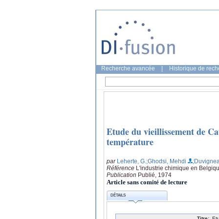
Recherche avancée
|
Historique de rec
Etude du vieillissement de 
température
par
Leherte, G.
;Ghodsi, Mehdi
;Duvignea
Référence
L'industrie chimique en Belgiq
Publication
Publié, 1974
Article sans comité de lecture
DÉTAILS
Titre:
Et