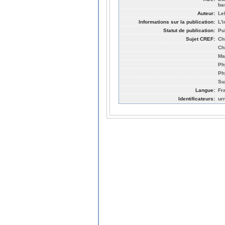
ba
Auteur:
Le
Informations sur la publication:
L'
Statut de publication:
Pu
Sujet CREF:
Ch
Ch
Ma
Ph
Ph
Su
Langue:
Fr
Identificateurs:
ur