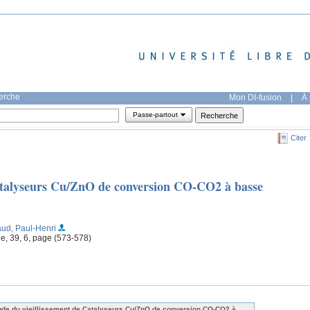
herche
Mon DI-fusion
|
À 
Passe-partout
Citer
Catalyseurs Cu/ZnO de conversion CO-CO2 à basse
ud, Paul-Henri
ue, 39, 6, page (573-578)
ude du vieillissement de Catalyseurs Cu/ZnO de conversion CO-CO2 à