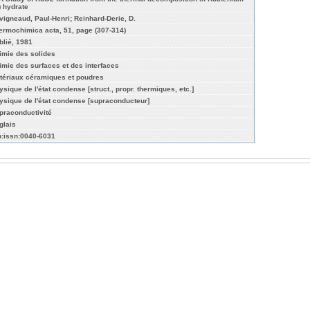
I) hydrate
vigneaud, Paul-Henri; Reinhard-Derie, D.
ermochimica acta, 51, page (307-314)
blié, 1981
imie des solides
imie des surfaces et des interfaces
tériaux céramiques et poudres
ysique de l'état condense [struct., propr. thermiques, etc.]
ysique de l'état condense [supraconducteur]
praconductivité
glais
n:issn:0040-6031