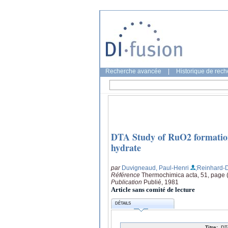
Recherche avancée
|
Historique de rec
DTA Study of RuO2 formation
hydrate
par
Duvigneaud, Paul-Henri
;Reinhard-D
Référence
Thermochimica acta, 51, page 
Publication
Publié, 1981
Article sans comité de lecture
DÉTAILS
Titre:
DT