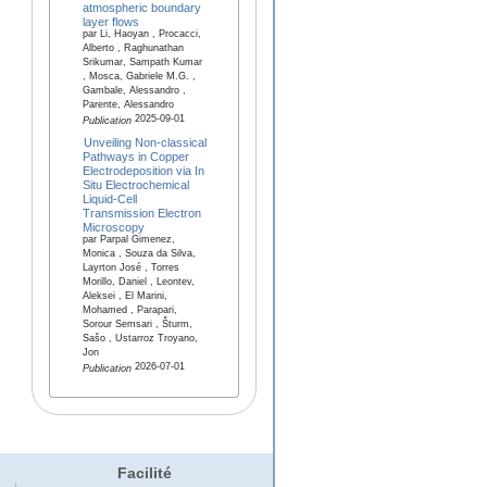
atmospheric boundary
layer flows
par Li, Haoyan , Procacci,
Alberto , Raghunathan
Srikumar, Sampath Kumar
, Mosca, Gabriele M.G. ,
Gambale, Alessandro ,
Parente, Alessandro
2025-09-01
Publication
Unveiling Non‐classical
Pathways in Copper
Electrodeposition via In
Situ Electrochemical
Liquid‐Cell
Transmission Electron
Microscopy
par Parpal Gimenez,
Monica , Souza da Silva,
Layrton José , Torres
Morillo, Daniel , Leontev,
Aleksei , El Marini,
Mohamed , Parapari,
Sorour Semsari , Šturm,
Sašo , Ustarroz Troyano,
Jon
2026-07-01
Publication
Facilité