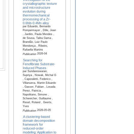
crystallographic texture
and microstructure
evolution during
thermomechanical
processing of a Zr-
0.6Nb-0.4Mn alloy
par Eduardo, Bernardo
Pompermayer , Dille, Jean
, Jardim, Paula Mendes ,
de Sousa, Talita Gama ,
Brandão, Luiz Paulo
Mendonça , Ribeiro,
Rafaella Martins
2026-04
Publication
Searching for
Fenofibrate Substrate-
Induced Phases
par Sundareswaran,
Supriya , Nowak, Michal G
, Caporaletti, Federico ,
Villanueva, Martin Eduardo
, Gasser, Fabian , Losada
Perez, Patricia ,
Napolitano, Simone ,
Schweicher, Guillaume ,
Resel, Roland , Geerts,
Yves
2026-05-05
Publication
A clustering-based
domain decomposition
framework for
reduced-order
modeling: Application to