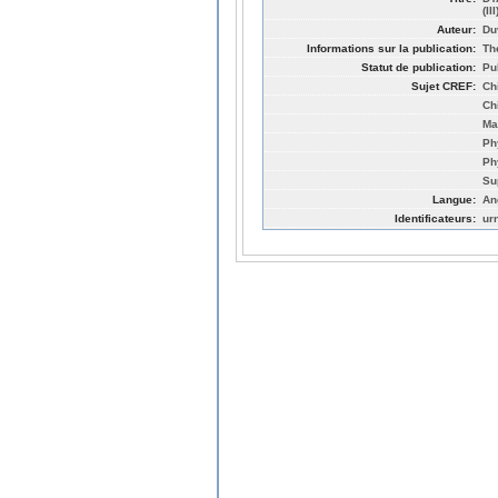
(II
Auteur:
Du
Informations sur la publication:
Th
Statut de publication:
Pu
Sujet CREF:
Ch
Ch
Ma
Ph
Ph
Su
Langue:
An
Identificateurs:
ur