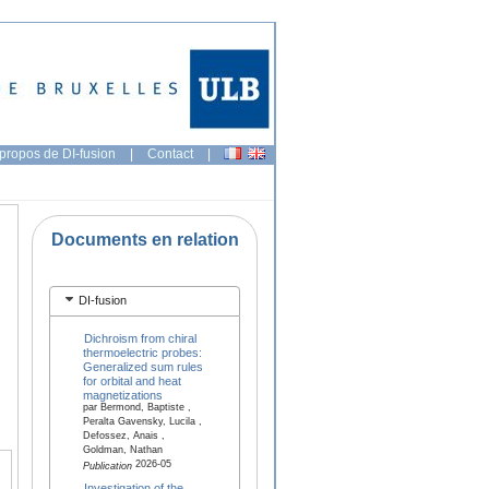
propos de DI-fusion
|
Contact
|
Documents en relation
DI-fusion
Dichroism from chiral
thermoelectric probes:
Generalized sum rules
for orbital and heat
magnetizations
par Bermond, Baptiste ,
Peralta Gavensky, Lucila ,
Defossez, Anais ,
Goldman, Nathan
2026-05
Publication
Investigation of the