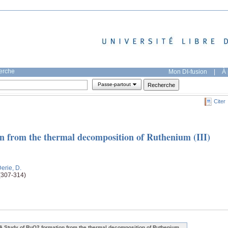
herche
Mon DI-fusion
|
À 
Passe-partout
Citer
 from the thermal decomposition of Ruthenium (III)
erie, D.
(307-314)
A Study of RuO2 formation from the thermal decomposition of Ruthenium