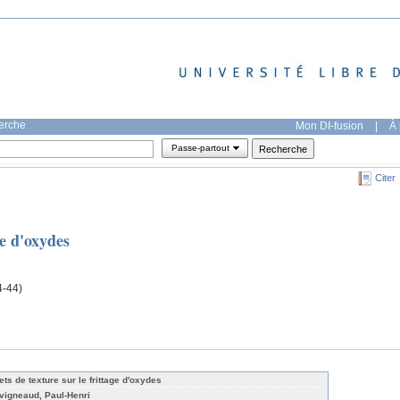
herche
Mon DI-fusion
|
À 
Passe-partout
Citer
ge d'oxydes
4-44)
ets de texture sur le frittage d'oxydes
vigneaud, Paul-Henri