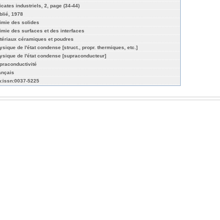
icates industriels, 2, page (34-44)
blié, 1978
imie des solides
imie des surfaces et des interfaces
tériaux céramiques et poudres
ysique de l'état condense [struct., propr. thermiques, etc.]
ysique de l'état condense [supraconducteur]
praconductivité
ançais
n:issn:0037-5225