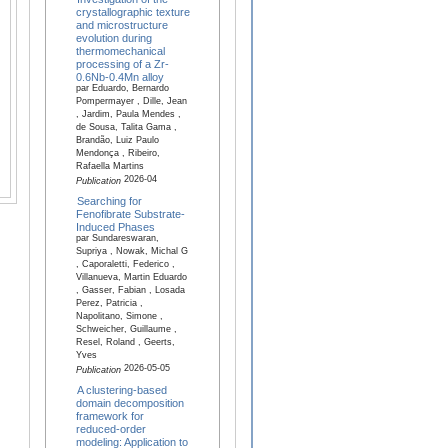
crystallographic texture
and microstructure
evolution during
thermomechanical
processing of a Zr-
0.6Nb-0.4Mn alloy
par Eduardo, Bernardo
Pompermayer , Dille, Jean
, Jardim, Paula Mendes ,
de Sousa, Talita Gama ,
Brandão, Luiz Paulo
Mendonça , Ribeiro,
Rafaella Martins
2026-04
Publication
Searching for
Fenofibrate Substrate-
Induced Phases
par Sundareswaran,
Supriya , Nowak, Michal G
, Caporaletti, Federico ,
Villanueva, Martin Eduardo
, Gasser, Fabian , Losada
Perez, Patricia ,
Napolitano, Simone ,
Schweicher, Guillaume ,
Resel, Roland , Geerts,
Yves
2026-05-05
Publication
A clustering-based
domain decomposition
framework for
reduced-order
modeling: Application to