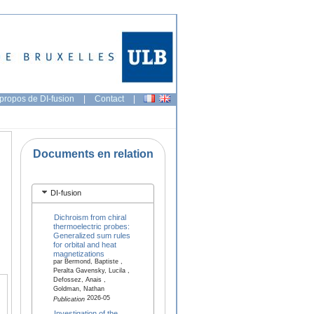
propos de DI-fusion
|
Contact
|
Documents en relation
DI-fusion
Dichroism from chiral
thermoelectric probes:
Generalized sum rules
for orbital and heat
magnetizations
par Bermond, Baptiste ,
Peralta Gavensky, Lucila ,
Defossez, Anais ,
Goldman, Nathan
2026-05
Publication
Investigation of the