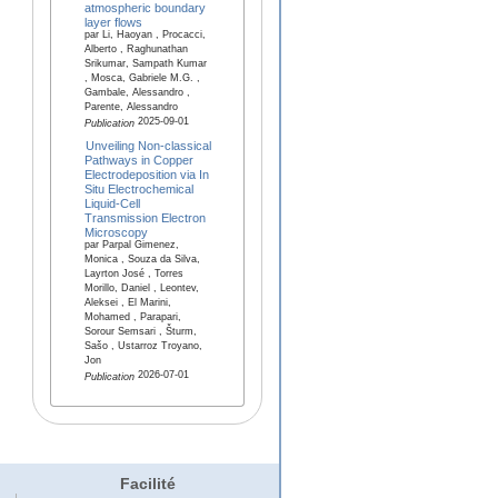
atmospheric boundary
layer flows
par Li, Haoyan , Procacci,
Alberto , Raghunathan
Srikumar, Sampath Kumar
, Mosca, Gabriele M.G. ,
Gambale, Alessandro ,
Parente, Alessandro
2025-09-01
Publication
Unveiling Non‐classical
Pathways in Copper
Electrodeposition via In
Situ Electrochemical
Liquid‐Cell
Transmission Electron
Microscopy
par Parpal Gimenez,
Monica , Souza da Silva,
Layrton José , Torres
Morillo, Daniel , Leontev,
Aleksei , El Marini,
Mohamed , Parapari,
Sorour Semsari , Šturm,
Sašo , Ustarroz Troyano,
Jon
2026-07-01
Publication
Facilité