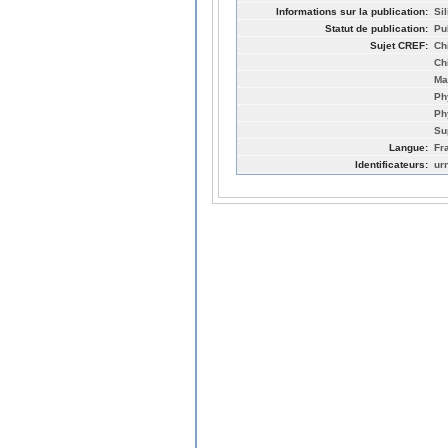
Informations sur la publication:
Sil
Statut de publication:
Pu
Sujet CREF:
Ch
Ch
Ma
Ph
Ph
Su
Langue:
Fr
Identificateurs:
ur