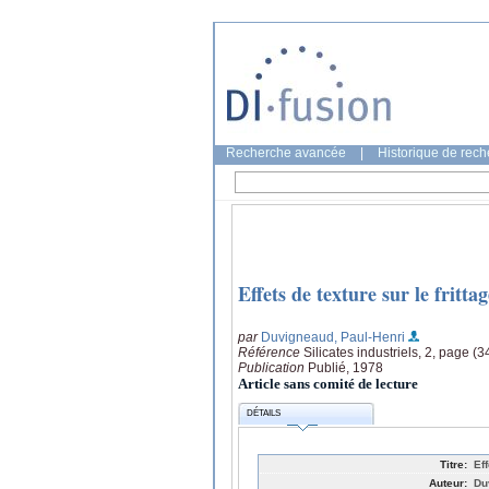
Recherche avancée
|
Historique de rec
Effets de texture sur le fritta
par
Duvigneaud, Paul-Henri
Référence
Silicates industriels, 2, page (3
Publication
Publié, 1978
Article sans comité de lecture
DÉTAILS
Titre:
Eff
Auteur:
Du