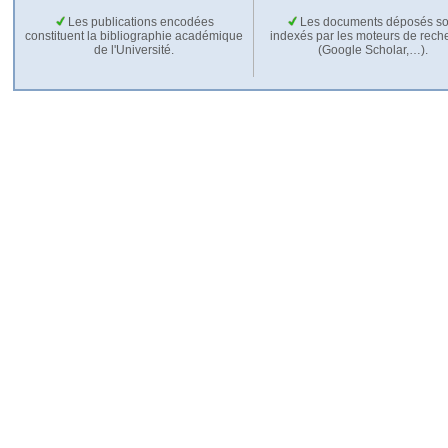
Les publications encodées
Les documents déposés so
constituent la bibliographie académique
indexés par les moteurs de rech
de l'Université.
(Google Scholar,…).