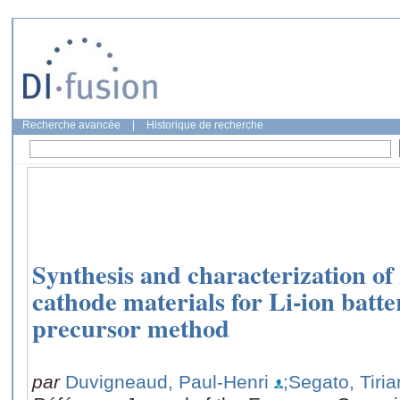
Recherche avancée
|
Historique de recherche
Synthesis and characterization o
cathode materials for Li-ion batt
precursor method
par
Duvigneaud, Paul-Henri
;Segato, Tiri