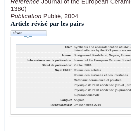
Référence
Journal of the European Cerami
1380)
Publication
Publié, 2004
Article révisé par les pairs
DÉTAILS
Titre:
Synthesis and characterization of LiNi1
Li-ion batteries by the PVA precursor m
Auteur:
Duvigneaud, Paul-Henri; Segato, Tiriana
Informations sur la publication:
Journal of the European Ceramic Societ
Statut de publication:
Publié, 2004
Sujet CREF:
Chimie des solides
Chimie des surfaces et des interfaces
Matériaux céramiques et poudres
Physique de l'état condense [struct., pro
Physique de l'état condense [supracond
Supraconductivité
Langue:
Anglais
Identificateurs:
urn:issn:0955-2219