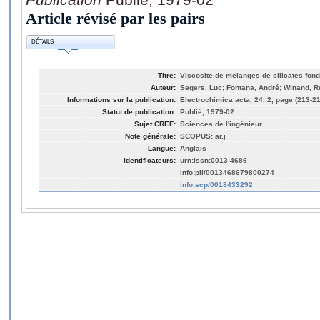
Article révisé par les pairs
DÉTAILS
Titre:
Viscosite de melanges de silicates f
Auteur:
Segers, Luc; Fontana, André; Winand, 
Informations sur la publication:
Electrochimica acta, 24, 2, page (213-2
Statut de publication:
Publié, 1979-02
Sujet CREF:
Sciences de l'ingénieur
Note générale:
SCOPUS: ar.j
Langue:
Anglais
Identificateurs:
urn:issn:0013-4686
info:pii/0013468679800274
info:scp/0018433292