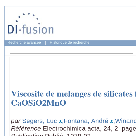
Recherche avancée
|
Historique de recherche
Viscosite de melanges de silicates
CaOSiO2MnO
par
Segers, Luc
;Fontana, André
;Winan
Référence
Electrochimica acta, 24, 2, pag
Publication
Publié, 1979-02