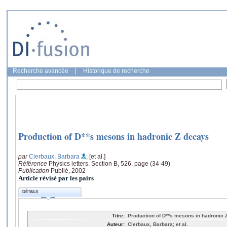
Recherche avancée
|
Historique de recherche
Production of D**s mesons in hadronic Z decays
par
Clerbaux, Barbara
; [et al.]
Référence
Physics letters. Section B, 526, page (34-49)
Publication
Publié, 2002
Article révisé par les pairs
DÉTAILS
Titre:
Production of D**s mesons in hadronic 
Auteur:
Clerbaux, Barbara; et al.