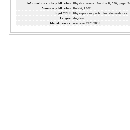
Informations sur la publication:
Physics letters. Section B, 526, page (3
Statut de publication:
Publié, 2002
Sujet CREF:
Physique des particules élémentaires
Langue:
Anglais
Identificateurs:
urn:issn:0370-2693