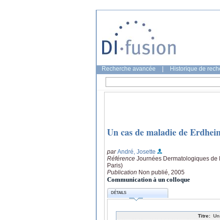
Recherche avancée
|
Historique de rec
Un cas de maladie de Erdhei
par
André, Josette
Référence
Journées Dermatologiques de Pa
Paris)
Publication
Non publié, 2005
Communication à un colloque
DÉTAILS
Titre:
Un