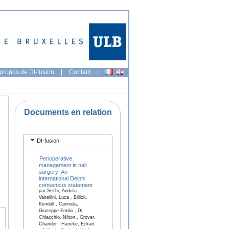
propos de DI-fusion
|
Contact
|
Documents en relation
DI-fusion
Perioperative
management in nail
surgery: An
international Delphi
consensus statement
par Sechi, Andrea ,
Valtellini, Luca , Billick,
Kendall , Cannata,
Giuseppe Emilio , Di
Chiacchio, Nilton , Grover,
Chander , Haneke, Eckart