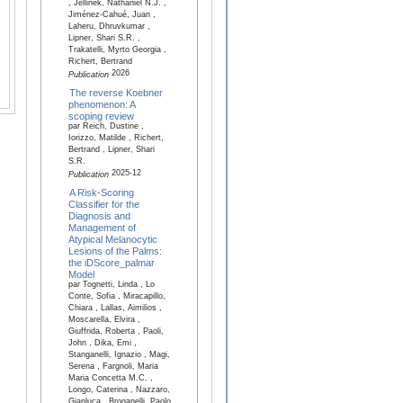
, Jellinek, Nathaniel N.J. ,
Jiménez-Cahué, Juan ,
Laheru, Dhruvkumar ,
Lipner, Shari S.R. ,
Trakatelli, Myrto Georgia ,
Richert, Bertrand
2026
Publication
The reverse Koebner
phenomenon: A
scoping review
par Reich, Dustine ,
Iorizzo, Matilde , Richert,
Bertrand , Lipner, Shari
S.R.
2025-12
Publication
A Risk-Scoring
Classifier for the
Diagnosis and
Management of
Atypical Melanocytic
Lesions of the Palms:
the iDScore_palmar
Model
par Tognetti, Linda , Lo
Conte, Sofia , Miracapillo,
Chiara , Lallas, Aimilios ,
Moscarella, Elvira ,
Giuffrida, Roberta , Paoli,
John , Dika, Emi ,
Stanganelli, Ignazio , Magi,
Serena , Fargnoli, Maria
Maria Concetta M.C. ,
Longo, Caterina , Nazzaro,
Gianluca , Broganelli, Paolo