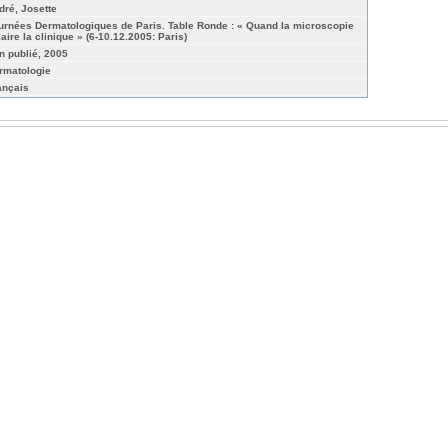
dré, Josette
urnées Dermatologiques de Paris. Table Ronde : « Quand la microscopie
laire la clinique » (6-10.12.2005: Paris)
n publié, 2005
rmatologie
ançais