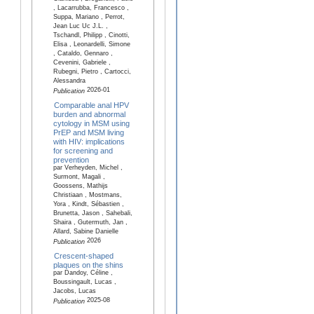
, Lacarrubba, Francesco ,
Suppa, Mariano , Perrot,
Jean Luc Uc J.L. ,
Tschandl, Philipp , Cinotti,
Elisa , Leonardelli, Simone
, Cataldo, Gennaro ,
Cevenini, Gabriele ,
Rubegni, Pietro , Cartocci,
Alessandra
2026-01
Publication
Comparable anal HPV
burden and abnormal
cytology in MSM using
PrEP and MSM living
with HIV: implications
for screening and
prevention
par Verheyden, Michel ,
Surmont, Magali ,
Goossens, Mathijs
Christiaan , Mostmans,
Yora , Kindt, Sébastien ,
Brunetta, Jason , Sahebali,
Shaira , Gutermuth, Jan ,
Allard, Sabine Danielle
2026
Publication
Crescent-shaped
plaques on the shins
par Dandoy, Céline ,
Boussingault, Lucas ,
Jacobs, Lucas
2025-08
Publication