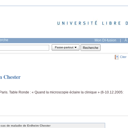
herche
Mon DI-fusion
|
À 
Passe-partout
Citer
m Chester
ris. Table Ronde : « Quand la microscopie éclaire la clinique » (6-10.12.2005:
 cas de maladie de Erdheim Chester