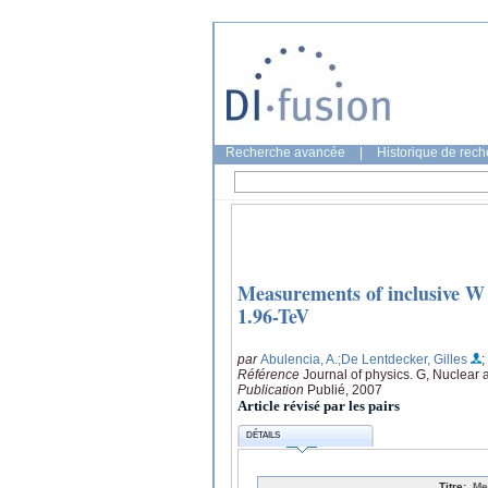
Recherche avancée
|
Historique de rec
Measurements of inclusive W an
1.96-TeV
par
Abulencia, A.
;De Lentdecker, Gilles
;
Référence
Journal of physics. G, Nuclear 
Publication
Publié, 2007
Article révisé par les pairs
DÉTAILS
Titre:
Me