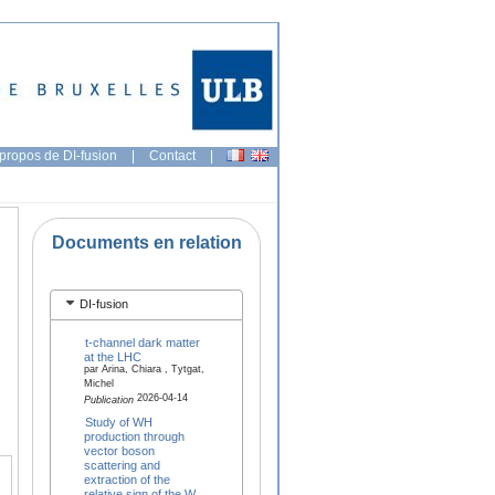
propos de DI-fusion
|
Contact
|
Documents en relation
DI-fusion
t-channel dark matter
at the LHC
par Arina, Chiara , Tytgat,
Michel
2026-04-14
Publication
Study of WH
production through
vector boson
scattering and
extraction of the
relative sign of the W