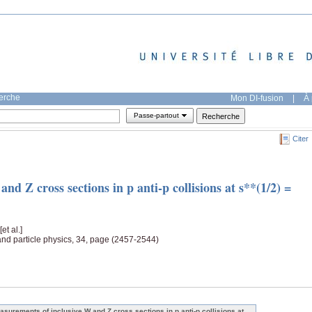
herche
Mon DI-fusion
|
À 
Passe-partout
Citer
d Z cross sections in p anti-p collisions at s**(1/2) =
 [et al.]
and particle physics, 34, page (2457-2544)
asurements of inclusive W and Z cross sections in p anti-p collisions at