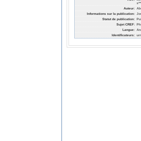
s*
Auteur:
Ab
Informations sur la publication:
Jo
Statut de publication:
Pu
Sujet CREF:
Ph
Langue:
An
Identificateurs:
ur