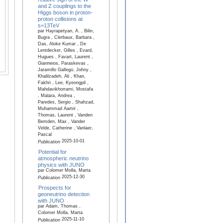
and Z couplings to the
Higgs boson in proton-
proton collisions at
s=13TeV
par Hayrapetyan, A. , Bilin,
Bugra , Clerbaux, Barbara ,
Das, Aloke Kumar , De
Lentdecker, Gilles , Evard,
Hugues , Favart, Laurent ,
Gianneios, Paraskevas ,
Jaramillo Gallego, Johny ,
Khalilzadeh, Ali , Khan,
Fakhri , Lee, Kyeongpil ,
Mahdavikhorrami, Mostafa
, Malara, Andrea ,
Paredes, Sergio , Shahzad,
Muhammad Aamir ,
Thomas, Laurent , Vanden
Bemden, Max , Vander
Velde, Catherine , Vanlaer,
Pascal
2025-10-01
Publication
Potential for
atmospheric neutrino
physics with JUNO
par Colomer Molla, Marta
2025-12-30
Publication
Prospects for
geoneutrino detection
with JUNO
par Adam, Thomas ,
Colomer Molla, Marta
2025-11-10
Publication