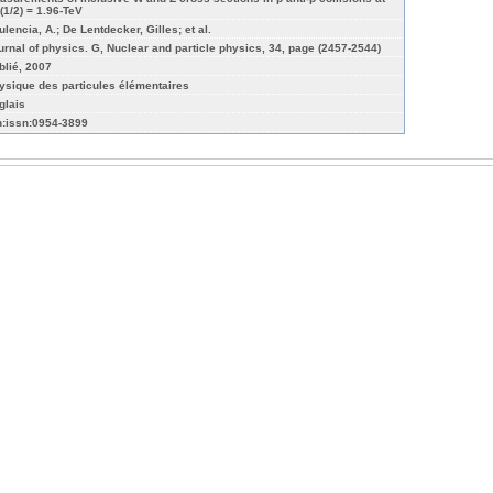
*(1/2) = 1.96-TeV
ulencia, A.; De Lentdecker, Gilles; et al.
urnal of physics. G, Nuclear and particle physics, 34, page (2457-2544)
blié, 2007
ysique des particules élémentaires
glais
n:issn:0954-3899