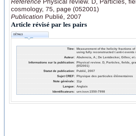
Référence
Physical review. D, Particles, fie
cosmology, 75, page (052001)
Publication
Publié, 2007
Article révisé par les pairs
DÉTAILS
Titre:
Measurement of the helicity fractions 
using fully reconstructed t anti-t events 
Auteur:
Abulencia, A.; De Lentdecker, Gilles; et 
Informations sur la publication:
Physical review. D, Particles, fields, g
(052001)
Statut de publication:
Publié, 2007
Sujet CREF:
Physique des particules élémentaires
Note générale:
11p
Langue:
Anglais
Identificateurs:
urn:issn:1550-7998