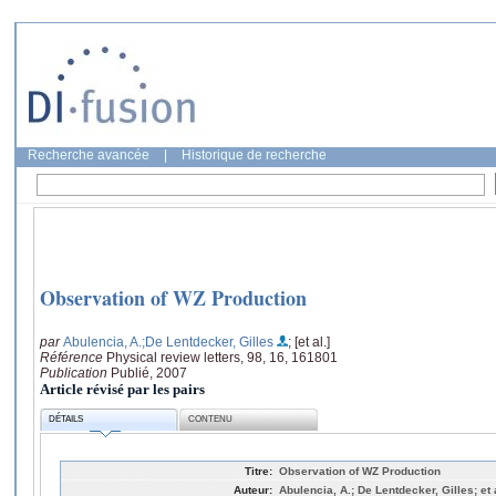
Recherche avancée
|
Historique de recherche
Observation of WZ Production
par
Abulencia, A.
;De Lentdecker, Gilles
; [et al.]
Référence
Physical review letters, 98, 16, 161801
Publication
Publié, 2007
Article révisé par les pairs
DÉTAILS
CONTENU
Titre:
Observation of WZ Production
Auteur:
Abulencia, A.; De Lentdecker, Gilles; et 