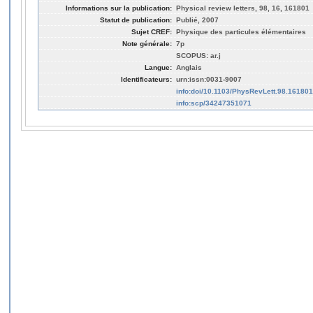
Informations sur la publication:
Physical review letters, 98, 16, 161801
Statut de publication:
Publié, 2007
Sujet CREF:
Physique des particules élémentaires
Note générale:
7p
SCOPUS: ar.j
Langue:
Anglais
Identificateurs:
urn:issn:0031-9007
info:doi/10.1103/PhysRevLett.98.161801
info:scp/34247351071