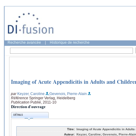
Recherche avancée
|
Historique de recherche
Imaging of Acute Appendicitis in Adults and Childre
par
Keyzer, Caroline
;Gevenois, Pierre-Alain
Référence
Springer Verlag, Heidelberg
Publication
Publié, 2011-10
Direction d'ouvrage
DÉTAILS
Titre:
Imaging of Acute Appendicitis in Adults
Auteur:
Keyzer, Caroline; Gevenois, Pierre-Alai