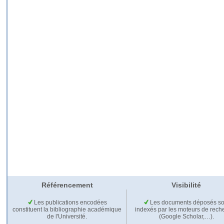
Référencement
Visibilité
Les publications encodées
Les documents déposés so
constituent la bibliographie académique
indexés par les moteurs de rech
de l'Université.
(Google Scholar,…).