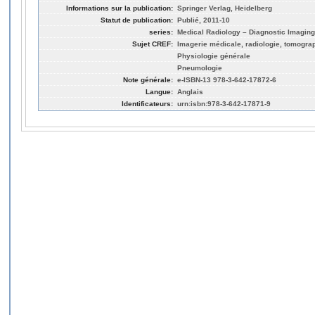
Informations sur la publication:
Springer Verlag, Heidelberg
Statut de publication:
Publié, 2011-10
series:
Medical Radiology – Diagnostic Imaging
Sujet CREF:
Imagerie médicale, radiologie, tomogra
Physiologie générale
Pneumologie
Note générale:
e-ISBN-13 978-3-642-17872-6
Langue:
Anglais
Identificateurs:
urn:isbn:978-3-642-17871-9