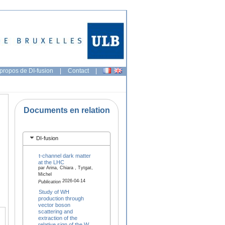
propos de DI-fusion
|
Contact
|
Documents en relation
DI-fusion
t-channel dark matter
at the LHC
par Arina, Chiara , Tytgat,
Michel
2026-04-14
Publication
Study of WH
production through
vector boson
scattering and
extraction of the
relative sign of the W