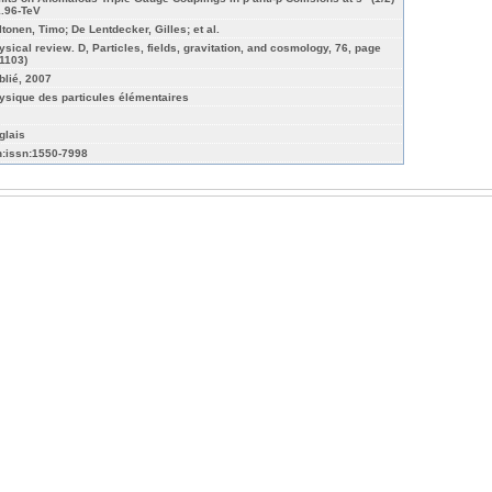
1.96-TeV
ltonen, Timo; De Lentdecker, Gilles; et al.
ysical review. D, Particles, fields, gravitation, and cosmology, 76, page
11103)
blié, 2007
ysique des particules élémentaires
glais
n:issn:1550-7998