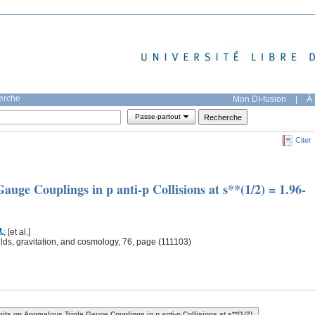
herche
Mon DI-fusion
|
À 
Passe-partout
Citer
uge Couplings in p anti-p Collisions at s**(1/2) = 1.96-
; [et al.]
ields, gravitation, and cosmology, 76, page (111103)
mits on Anomalous Triple Gauge Couplings in p anti-p Collisions at s**(1/2)