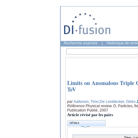
Recherche avancée
|
Historique de rec
Limits on Anomalous Triple Ga
TeV
par
Aaltonen, Timo
;De Lentdecker, Gilles
Référence
Physical review. D, Particles, f
Publication
Publié, 2007
Article révisé par les pairs
DÉTAILS
Titre:
Li