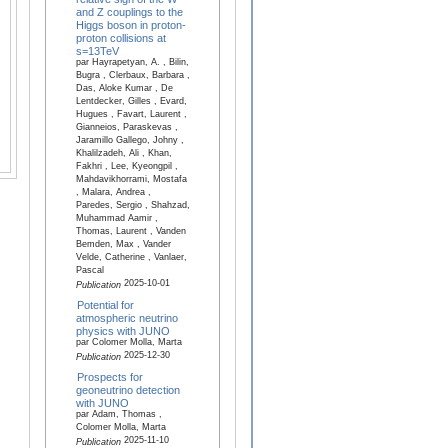
and Z couplings to the
Higgs boson in proton-
proton collisions at
s=13TeV
par Hayrapetyan, A. , Bilin,
Bugra , Clerbaux, Barbara ,
Das, Aloke Kumar , De
Lentdecker, Gilles , Evard,
Hugues , Favart, Laurent ,
Gianneios, Paraskevas ,
Jaramillo Gallego, Johny ,
Khalilzadeh, Ali , Khan,
Fakhri , Lee, Kyeongpil ,
Mahdavikhorrami, Mostafa
, Malara, Andrea ,
Paredes, Sergio , Shahzad,
Muhammad Aamir ,
Thomas, Laurent , Vanden
Bemden, Max , Vander
Velde, Catherine , Vanlaer,
Pascal
2025-10-01
Publication
Potential for
atmospheric neutrino
physics with JUNO
par Colomer Molla, Marta
2025-12-30
Publication
Prospects for
geoneutrino detection
with JUNO
par Adam, Thomas ,
Colomer Molla, Marta
2025-11-10
Publication