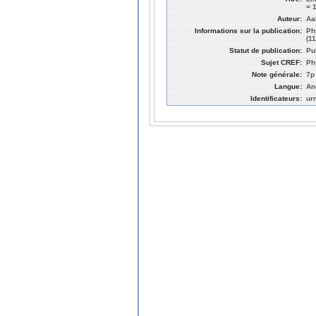
= 
Auteur:
Aa
Informations sur la publication:
Ph
(1
Statut de publication:
Pu
Sujet CREF:
Ph
Note générale:
7p
Langue:
An
Identificateurs:
ur