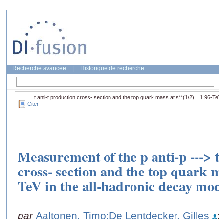
Recherche avancée
|
Historique de recherche
t anti-t production cross- section and the top quark mass at s**(1/2) = 1.96-Te
Citer
Measurement of the p anti-p ---> t
cross- section and the top quark m
TeV in the all-hadronic decay mo
par
Aaltonen, Timo
;De Lentdecker, Gilles