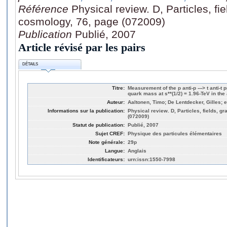
Référence
Physical review. D, Particles, fie
cosmology, 76, page (072009)
Publication
Publié, 2007
Article révisé par les pairs
DÉTAILS
Titre:
Measurement of the p anti-p ---> t anti-t
quark mass at s**(1/2) = 1.96-TeV in th
Auteur:
Aaltonen, Timo; De Lentdecker, Gilles; et
Informations sur la publication:
Physical review. D, Particles, fields, g
(072009)
Statut de publication:
Publié, 2007
Sujet CREF:
Physique des particules élémentaires
Note générale:
29p
Langue:
Anglais
Identificateurs:
urn:issn:1550-7998