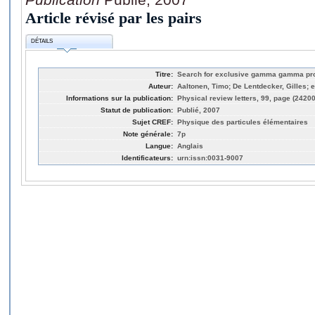
Article révisé par les pairs
DÉTAILS
Titre:
Search for exclusive gamma gamma prod
Auteur:
Aaltonen, Timo; De Lentdecker, Gilles; et
Informations sur la publication:
Physical review letters, 99, page (2420
Statut de publication:
Publié, 2007
Sujet CREF:
Physique des particules élémentaires
Note générale:
7p
Langue:
Anglais
Identificateurs:
urn:issn:0031-9007