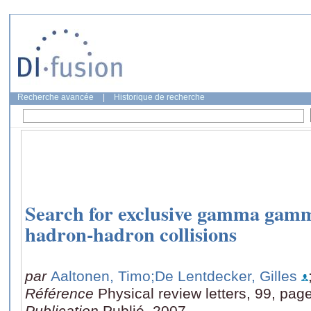
Recherche avancée
|
Historique de recherche
Search for exclusive gamma gamm
hadron-hadron collisions
par
Aaltonen, Timo
;De Lentdecker, Gilles
Référence
Physical review letters, 99, pag
Publication
Publié, 2007