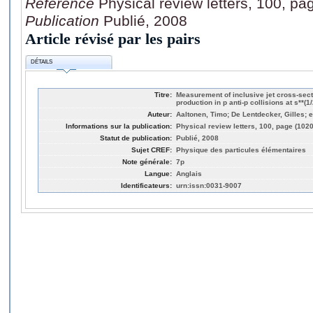
Référence
Physical review letters, 100, p
Publication
Publié, 2008
Article révisé par les pairs
DÉTAILS
Titre:
Measurement of inclusive jet cross-secti
production in p anti-p collisions at s**(1
Auteur:
Aaltonen, Timo; De Lentdecker, Gilles; et
Informations sur la publication:
Physical review letters, 100, page (102
Statut de publication:
Publié, 2008
Sujet CREF:
Physique des particules élémentaires
Note générale:
7p
Langue:
Anglais
Identificateurs:
urn:issn:0031-9007