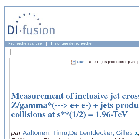
Recherche avancée
|
Historique de recherche
Citer
e+ e-) + jets production in p anti-
Measurement of inclusive jet cross
Z/gamma*(---> e+ e-) + jets produc
collisions at s**(1/2) = 1.96-TeV
par
Aaltonen, Timo
;De Lentdecker, Gilles