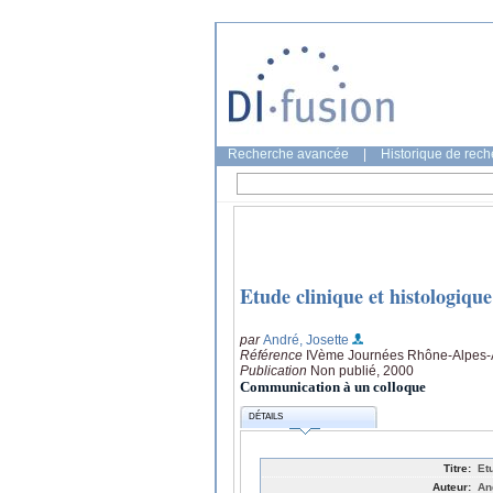
Recherche avancée
|
Historique de rec
Etude clinique et histologique
par
André, Josette
Référence
IVème Journées Rhône-Alpes-A
Publication
Non publié, 2000
Communication à un colloque
DÉTAILS
Titre:
Et
Auteur:
An