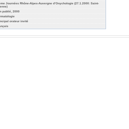
ème Journées Rhône-Alpes-Auvergne d’Onychologie (27.1.2000: Saint-
ienne)
n publié, 2000
rmatologie
ncipal orateur invité
ançais