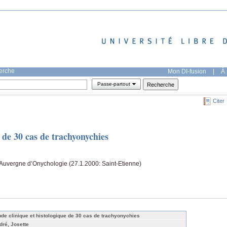
herche
Mon DI-fusion
|
À 
Passe-partout
Citer
 de 30 cas de trachyonychies
uvergne d’Onychologie (27.1.2000: Saint-Etienne)
ude clinique et histologique de 30 cas de trachyonychies
dré, Josette