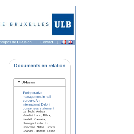
propos de DI-fusion
|
Contact
|
Documents en relation
DI-fusion
Perioperative
management in nail
surgery: An
international Delphi
consensus statement
par Sechi, Andrea ,
Valtellini, Luca , Billick,
Kendall , Cannata,
Giuseppe Emilio , Di
Chiacchio, Nilton , Grover,
Chander , Haneke, Eckart