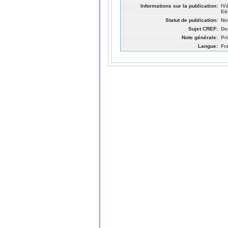
Informations sur la publication:
IV
Et
Statut de publication:
No
Sujet CREF:
De
Note générale:
Pri
Langue:
Fr