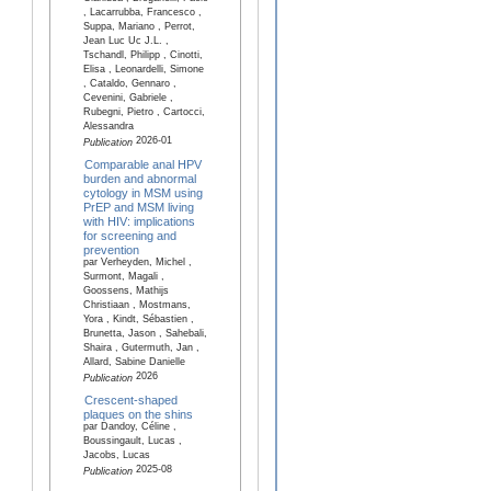
, Lacarrubba, Francesco ,
Suppa, Mariano , Perrot,
Jean Luc Uc J.L. ,
Tschandl, Philipp , Cinotti,
Elisa , Leonardelli, Simone
, Cataldo, Gennaro ,
Cevenini, Gabriele ,
Rubegni, Pietro , Cartocci,
Alessandra
2026-01
Publication
Comparable anal HPV
burden and abnormal
cytology in MSM using
PrEP and MSM living
with HIV: implications
for screening and
prevention
par Verheyden, Michel ,
Surmont, Magali ,
Goossens, Mathijs
Christiaan , Mostmans,
Yora , Kindt, Sébastien ,
Brunetta, Jason , Sahebali,
Shaira , Gutermuth, Jan ,
Allard, Sabine Danielle
2026
Publication
Crescent-shaped
plaques on the shins
par Dandoy, Céline ,
Boussingault, Lucas ,
Jacobs, Lucas
2025-08
Publication