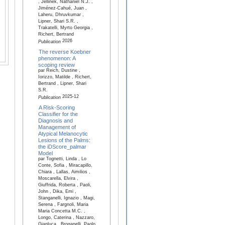
, Jellinek, Nathaniel N.J. ,
Jiménez-Cahué, Juan ,
Laheru, Dhruvkumar ,
Lipner, Shari S.R. ,
Trakatelli, Myrto Georgia ,
Richert, Bertrand
2026
Publication
The reverse Koebner
phenomenon: A
scoping review
par Reich, Dustine ,
Iorizzo, Matilde , Richert,
Bertrand , Lipner, Shari
S.R.
2025-12
Publication
A Risk-Scoring
Classifier for the
Diagnosis and
Management of
Atypical Melanocytic
Lesions of the Palms:
the iDScore_palmar
Model
par Tognetti, Linda , Lo
Conte, Sofia , Miracapillo,
Chiara , Lallas, Aimilios ,
Moscarella, Elvira ,
Giuffrida, Roberta , Paoli,
John , Dika, Emi ,
Stanganelli, Ignazio , Magi,
Serena , Fargnoli, Maria
Maria Concetta M.C. ,
Longo, Caterina , Nazzaro,
Gianluca , Broganelli, Paolo