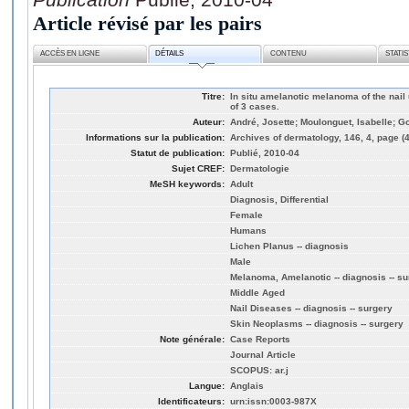
Article révisé par les pairs
ACCÈS EN LIGNE
DÉTAILS
CONTENU
STATI
Titre:
In situ amelanotic melanoma of the nail 
of 3 cases.
Auteur:
André, Josette; Moulonguet, Isabelle; G
Informations sur la publication:
Archives of dermatology, 146, 4, page (
Statut de publication:
Publié, 2010-04
Sujet CREF:
Dermatologie
MeSH keywords:
Adult
Diagnosis, Differential
Female
Humans
Lichen Planus -- diagnosis
Male
Melanoma, Amelanotic -- diagnosis -- su
Middle Aged
Nail Diseases -- diagnosis -- surgery
Skin Neoplasms -- diagnosis -- surgery
Note générale:
Case Reports
Journal Article
SCOPUS: ar.j
Langue:
Anglais
Identificateurs:
urn:issn:0003-987X