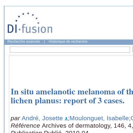
Recherche avancée
|
Historique de recherche
In situ amelanotic melanoma of th
lichen planus: report of 3 cases.
par
André, Josette
;Moulonguet, Isabelle
;
Référence
Archives of dermatology, 146, 4
Publication
Publié, 2010-04