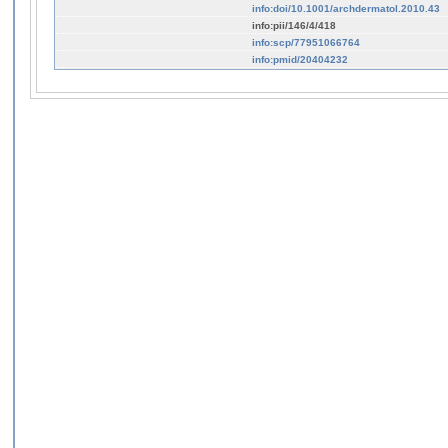
info:doi/10.1001/archdermatol.2010.43
info:pii/146/4/418
info:scp/77951066764
info:pmid/20404232